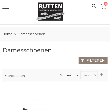
Ga
0
naar
de
inhoud
Home
Damesschoenen
Damesschoenen
FILTEREN
Va
Sorteer op
4
producten
laa
na
ho
sor