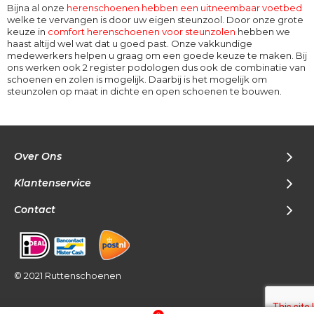
Bijna al onze
herenschoenen hebben een uitneembaar voetbed
welke te vervangen is door uw eigen steunzool. Door onze grote
keuze in
comfort herenschoenen voor steunzolen
hebben we
haast altijd wel wat dat u goed past. Onze vakkundige
medewerkers helpen u graag om een goede keuze te maken. Bij
ons werken ook 2 register podologen dus ook de combinatie van
schoenen en zolen is mogelijk. Daarbij is het mogelijk om
steunzolen op maat in dichte en open schoenen te bouwen.
Over Ons
Klantenservice
Contact
© 2021 Ruttenschoenen