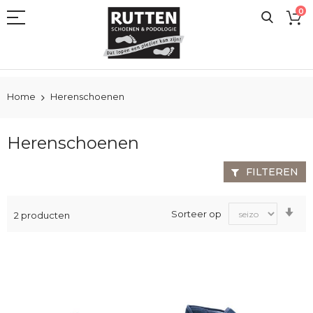
Ga
0
naar
de
inhoud
Home
Herenschoenen
Herenschoenen
FILTEREN
Va
Sorteer op
2
producten
laa
na
ho
sor