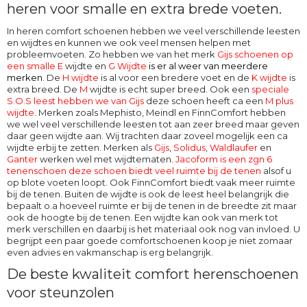
heren voor smalle en extra brede voeten.
In heren comfort schoenen hebben we veel verschillende leesten
en wijdtes en kunnen we ook veel mensen helpen met
probleemvoeten. Zo hebben we van het merk
Gijs schoenen op
een smalle E
wijdte en
G Wijdte
is er al weer van meerdere
merken
. De
H wijdte
is al voor een bredere voet en de
K wijdte
is
extra breed. De
M
wijdte
is echt super breed. Ook een
speciale
S.O.S leest hebben we van Gijs
deze schoen heeft ca een
M plus
wijdte
. Merken zoals Mephisto, Meindl en FinnComfort hebben
we wel veel verschillende leesten tot aan zeer breed maar geven
daar geen wijdte aan. Wij trachten daar zoveel mogelijk een ca
wijdte erbij te zetten. Merken als
Gijs
,
Solidus
,
Waldlaufer
en
Ganter
werken wel met wijdtematen.
Jacoform is een zgn 6
tenenschoen deze schoen biedt veel ruimte bij de tenen
alsof u
op blote voeten loopt. Ook
FinnComfort
biedt vaak meer ruimte
bij de tenen. Buiten de wijdte is ook de leest heel belangrijk die
bepaalt o.a hoeveel ruimte er bij de tenen in de breedte zit maar
ook de hoogte bij de tenen. Een wijdte kan ook van merk tot
merk verschillen en daarbij is het materiaal ook nog van invloed. U
begrijpt een paar goede comfortschoenen koop je niet zomaar
even advies en vakmanschap is erg belangrijk.
De beste kwaliteit comfort herenschoenen
voor steunzolen