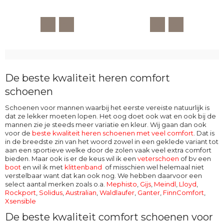
De beste kwaliteit heren comfort
schoenen
Schoenen voor mannen waarbij het eerste vereiste natuurlijk is
dat ze lekker moeten lopen. Het oog doet ook wat en ook bij de
mannen zie je steeds meer variatie en kleur. Wij gaan dan ook
voor de
beste kwaliteit heren schoenen met veel comfort
. Dat is
in de breedste zin van het woord zowel in een geklede variant tot
aan een sportieve welke door de zolen vaak veel extra comfort
bieden. Maar ook is er de keus wil ik een
veterschoen
of bv een
boot
en wil ik met
klittenband
of misschien wel helemaal niet
verstelbaar want dat kan ook nog. We hebben daarvoor een
select aantal merken zoals o.a.
Mephisto
,
Gijs
,
Meindl
,
Lloyd
,
Rockport
,
Solidus
,
Australian
,
Waldlaufer
,
Ganter
,
FinnComfort
,
Xsensible
De beste kwaliteit comfort schoenen voor