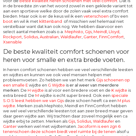
voor de
beste kwaliteit heren schoenen met veel comfort
. Dat is
in de breedste zin van het woord zowel in een geklede variant tot
aan een sportieve welke door de zolen vaak veel extra comfort
bieden. Maar ook is er de keus wil ik een
veterschoen
of bv een
boot
en wil ik met
klittenband
of misschien wel helemaal niet
verstelbaar want dat kan ook nog. We hebben daarvoor een
select aantal merken zoals o.a.
Mephisto
,
Gijs
,
Meindl
,
Lloyd
,
Rockport
,
Solidus
,
Australian
,
Waldlaufer
,
Ganter
,
FinnComfort
,
Xsensible
De beste kwaliteit comfort schoenen voor
heren voor smalle en extra brede voeten.
In heren comfort schoenen hebben we veel verschillende leesten
en wijdtes en kunnen we ook veel mensen helpen met
probleemvoeten. Zo hebben we van het merk
Gijs schoenen op
een smalle E
wijdte en
G Wijdte
is er al weer van meerdere
merken
. De
H wijdte
is al voor een bredere voet en de
K wijdte
is
extra breed. De
M
wijdte
is echt super breed. Ook een
speciale
S.O.S leest hebben we van Gijs
deze schoen heeft ca een
M plus
wijdte
. Merken zoals Mephisto, Meindl en FinnComfort hebben
we wel veel verschillende leesten tot aan zeer breed maar geven
daar geen wijdte aan. Wij trachten daar zoveel mogelijk een ca
wijdte erbij te zetten. Merken als
Gijs
,
Solidus
,
Waldlaufer
en
Ganter
werken wel met wijdtematen.
Jacoform is een zgn 6
tenenschoen deze schoen biedt veel ruimte bij de tenen
alsof u