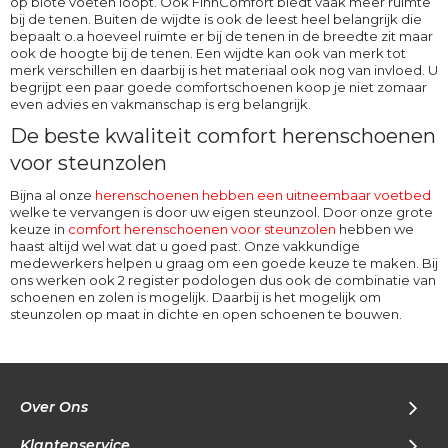
op blote voeten loopt. Ook
FinnComfort
biedt vaak meer ruimte
bij de tenen. Buiten de wijdte is ook de leest heel belangrijk die
bepaalt o.a hoeveel ruimte er bij de tenen in de breedte zit maar
ook de hoogte bij de tenen. Een wijdte kan ook van merk tot
merk verschillen en daarbij is het materiaal ook nog van invloed. U
begrijpt een paar goede comfortschoenen koop je niet zomaar
even advies en vakmanschap is erg belangrijk.
De beste kwaliteit comfort herenschoenen
voor steunzolen
Bijna al onze
herenschoenen hebben een uitneembaar voetbed
welke te vervangen is door uw eigen steunzool. Door onze grote
keuze in
comfort herenschoenen voor steunzolen
hebben we
haast altijd wel wat dat u goed past. Onze vakkundige
medewerkers helpen u graag om een goede keuze te maken. Bij
ons werken ook 2 register podologen dus ook de combinatie van
schoenen en zolen is mogelijk. Daarbij is het mogelijk om
steunzolen op maat in dichte en open schoenen te bouwen.
Over Ons
Klantenservice