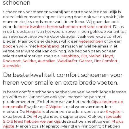
schoenen
Schoenen voor mannen waarbij het eerste vereiste natuurlijk is
dat ze lekker moeten lopen. Het oog doet ook wat en ook bij de
mannen zie je steeds meer variatie en kleur. Wij gaan dan ook
voor de
beste kwaliteit heren schoenen met veel comfort
. Dat is
in de breedste zin van het woord zowel in een geklede variant tot
aan een sportieve welke door de zolen vaak veel extra comfort
bieden. Maar ook is er de keus wil ik een
veterschoen
of bv een
boot
en wil ik met
klittenband
of misschien wel helemaal niet
verstelbaar want dat kan ook nog. We hebben daarvoor een
select aantal merken zoals o.a.
Mephisto
,
Gijs
,
Meindl
,
Lloyd
,
Rockport
,
Solidus
,
Australian
,
Waldlaufer
,
Ganter
,
FinnComfort
,
Xsensible
De beste kwaliteit comfort schoenen voor
heren voor smalle en extra brede voeten.
In heren comfort schoenen hebben we veel verschillende leesten
en wijdtes en kunnen we ook veel mensen helpen met
probleemvoeten. Zo hebben we van het merk
Gijs schoenen op
een smalle E
wijdte en
G Wijdte
is er al weer van meerdere
merken
. De
H wijdte
is al voor een bredere voet en de
K wijdte
is
extra breed. De
M
wijdte
is echt super breed. Ook een
speciale
S.O.S leest hebben we van Gijs
deze schoen heeft ca een
M plus
wijdte
. Merken zoals Mephisto, Meindl en FinnComfort hebben