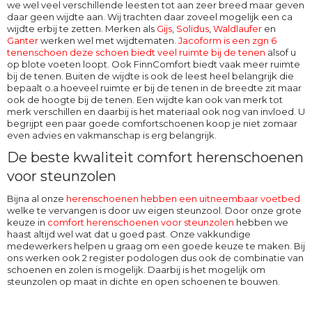
we wel veel verschillende leesten tot aan zeer breed maar geven
daar geen wijdte aan. Wij trachten daar zoveel mogelijk een ca
wijdte erbij te zetten. Merken als
Gijs
,
Solidus
,
Waldlaufer
en
Ganter
werken wel met wijdtematen.
Jacoform is een zgn 6
tenenschoen deze schoen biedt veel ruimte bij de tenen
alsof u
op blote voeten loopt. Ook
FinnComfort
biedt vaak meer ruimte
bij de tenen. Buiten de wijdte is ook de leest heel belangrijk die
bepaalt o.a hoeveel ruimte er bij de tenen in de breedte zit maar
ook de hoogte bij de tenen. Een wijdte kan ook van merk tot
merk verschillen en daarbij is het materiaal ook nog van invloed. U
begrijpt een paar goede comfortschoenen koop je niet zomaar
even advies en vakmanschap is erg belangrijk.
De beste kwaliteit comfort herenschoenen
voor steunzolen
Bijna al onze
herenschoenen hebben een uitneembaar voetbed
welke te vervangen is door uw eigen steunzool. Door onze grote
keuze in
comfort herenschoenen voor steunzolen
hebben we
haast altijd wel wat dat u goed past. Onze vakkundige
medewerkers helpen u graag om een goede keuze te maken. Bij
ons werken ook 2 register podologen dus ook de combinatie van
schoenen en zolen is mogelijk. Daarbij is het mogelijk om
steunzolen op maat in dichte en open schoenen te bouwen.