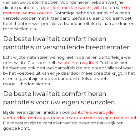
van aan uw voeten hebben. Voor de heren hebben we fijne
dichte pantoffels in
leer,
leer met lamsvacht
,
vilt
,
stof
en van
stof
met een warme voering
. Sommige hebben elastiek of kunnen
versteld worden met klittenband. Zelfs als u een probleemvoet
heeft hebben we speciale verbandpantoffels die aan alle kanten
te verstellen zijn.
De beste kwaliteit comfort heren
pantoffels in verschillende breedtematen
Echt wijdtematen zien we nog niet in de heren pantoffels ja wel
eens wijdte G of soms zelfs
wijdte H
en
wijdte K
. Toch ook hier
hebben we ook best wel pantoffels die erg breed vallen of waar
bv het voetbed uit kan en je daardoor meer breedte krijgt. In het
uiterste geval zijn er de verbandpantoffels die veel
mogelijkheden bieden.
De beste kwaliteit comfort heren
pantoffels voor uw eigen steunzolen
Bij de heren zijn er inmiddels ook
pantoffels waarbij de
voetbedden vervangen kunnen worden voor uw eigen steunzool
.
De meesten zijn te verstellen wat de pasvorm natuurlijk ten
goede komt.