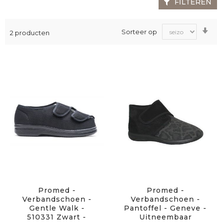
FILTEREN
Va
Sorteer op
2
producten
laa
na
ho
sor
Promed -
Promed -
Verbandschoen -
Verbandschoen -
Gentle Walk -
Pantoffel - Geneve -
510331 Zwart -
Uitneembaar