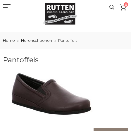
Ga
0
naar
de
inhoud
Home
Herenschoenen
Pantoffels
Pantoffels