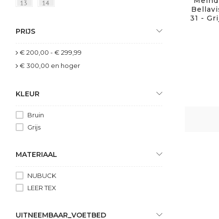
Meindl
Bellav
31 - Gr
PRIJS
€ 200,00
-
€ 299,99
€ 300,00
en hoger
KLEUR
Bruin
Grijs
MATERIAAL
NUBUCK
LEER TEX
UITNEEMBAAR_VOETBED