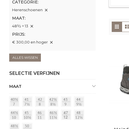
CATEGORIE
Herenschoenen
MAAT
To
Foto
48½ = 13
tabe
als
PRIJS
€ 300,00 en hoger
ALLES WISSEN
SELECTIE VERFIJNEN
MAAT