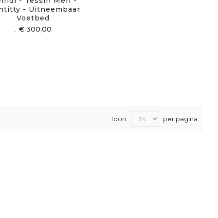
indl - Tessin Men -
ntitty - Uitneembaar
Voetbed
€ 300,00
Toon
per pagina