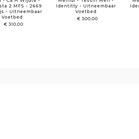
 - Ca H Wijdte -
Meindl - Tessin Men -
Me
ista 2 MFS - 2669
Identitty - Uitneembaar
Ide
ijs - Uitneembaar
Voetbed
Voetbed
€ 300,00
€ 310,00