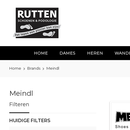
Ga
naar
de
inhoud
HOME
DAMES
HEREN
WAND
Home
Brands
Meindl
Meindl
Filteren
HUIDIGE FILTERS