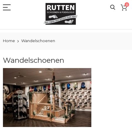
Ga
0
naar
de
inhoud
Home
Wandelschoenen
Wandelschoenen