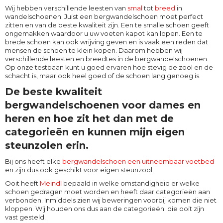
Wij hebben verschillende leesten van
smal
tot
breed
in
wandelschoenen. Juist een bergwandelschoen moet perfect
zitten en van de beste kwaliteit zijn. Een te smalle schoen geeft
ongemakken waardoor u uw voeten kapot kan lopen. Een te
brede schoen kan ook wrijving geven en is vaak een reden dat
mensen de schoen te klein kopen. Daarom hebben wij
verschillende leesten en breedtes in de bergwandelschoenen.
Op onze testbaan kunt u goed ervaren hoe stevig de zool en de
schacht is, maar ook heel goed of de schoen lang genoeg is.
De beste kwaliteit
bergwandelschoenen voor dames en
heren en hoe zit het dan met de
categorieën en kunnen mijn eigen
steunzolen erin.
Bij ons heeft elke
bergwandelschoen een uitneembaar voetbed
en zijn dus ook geschikt voor eigen steunzool.
Ooit heeft
Meindl
bepaald in welke omstandigheid er welke
schoen gedragen moet worden en heeft daar categorieën aan
verbonden. Inmiddels zien wij beweringen voorbij komen die niet
kloppen. Wij houden ons dus aan de categorieën die ooit zijn
vast gesteld.