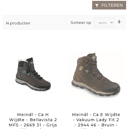
FILTEREN
Va
Sorteer op
14
producten
laa
na
ho
sor
Meindl - Ca H
Meindl - Ca E Wijdte
Wijdte - Bellavista 2
- Vakuum Lady Fit 2
MFS - 2669 31 - Grijs
- 2944 46 - Bruin -