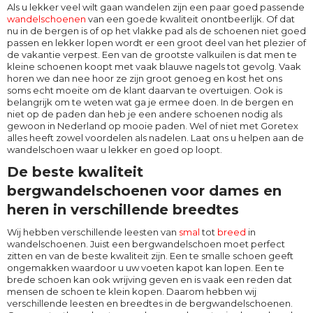
Als u lekker veel wilt gaan wandelen zijn een paar goed passende
wandelschoenen
van een goede kwaliteit onontbeerlijk. Of dat
nu in de bergen is of op het vlakke pad als de schoenen niet goed
passen en lekker lopen wordt er een groot deel van het plezier of
de vakantie verpest. Een van de grootste valkuilen is dat men te
kleine schoenen koopt met vaak blauwe nagels tot gevolg. Vaak
horen we dan nee hoor ze zijn groot genoeg en kost het ons
soms echt moeite om de klant daarvan te overtuigen. Ook is
belangrijk om te weten wat ga je ermee doen. In de bergen en
niet op de paden dan heb je een andere schoenen nodig als
gewoon in Nederland op mooie paden. Wel of niet met Goretex
alles heeft zowel voordelen als nadelen. Laat ons u helpen aan de
wandelschoen waar u lekker en goed op loopt.
De beste kwaliteit
bergwandelschoenen voor dames en
heren in verschillende breedtes
Wij hebben verschillende leesten van
smal
tot
breed
in
wandelschoenen. Juist een bergwandelschoen moet perfect
zitten en van de beste kwaliteit zijn. Een te smalle schoen geeft
ongemakken waardoor u uw voeten kapot kan lopen. Een te
brede schoen kan ook wrijving geven en is vaak een reden dat
mensen de schoen te klein kopen. Daarom hebben wij
verschillende leesten en breedtes in de bergwandelschoenen.