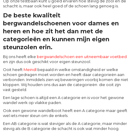
Op onze testbaan kunt u goed ervaren hoe stevig de zool en de
schacht is, maar ook heel goed of de schoen lang genoeg is.
De beste kwaliteit
bergwandelschoenen voor dames en
heren en hoe zit het dan met de
categorieën en kunnen mijn eigen
steunzolen erin.
Bij ons heeft elke
bergwandelschoen een uitneembaar voetbed
en zijn dus ook geschikt voor eigen steunzool.
Ooit heeft
Meindl
bepaald in welke omstandigheid er welke
schoen gedragen moet worden en heeft daar categorieën aan
verbonden. Inmiddels zien wij beweringen voorbij komen die niet
kloppen. Wij houden ons dus aan de categorieën die ooit zijn
vast gesteld.
Een lage schoen is altijd een A categorie en is voor het gewone
wandel werk op vlakke paden.
Ook een gewone wandelboot heeft een A categorie maar geeft
wel iets meer steun om de enkels.
Een AB categorie is wat steviger als de A categorie, maar minder
stevig als de B categorie de schacht is ook wat minder hoog.