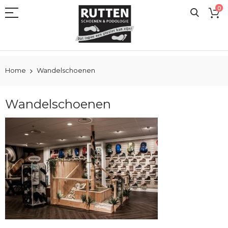
Ga
0
naar
de
inhoud
Home
Wandelschoenen
Wandelschoenen