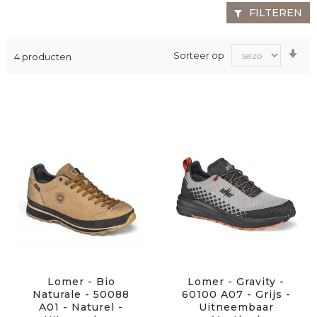
FILTEREN
Va
Sorteer op
4
producten
laa
na
ho
sor
Lomer - Bio
Lomer - Gravity -
Naturale - 50088
60100 A07 - Grijs -
A01 - Naturel -
Uitneembaar