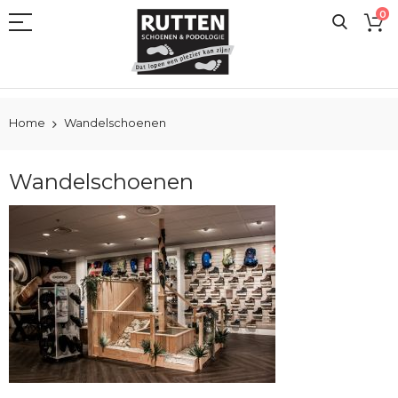
Ga
0
naar
de
inhoud
Home
Wandelschoenen
Wandelschoenen