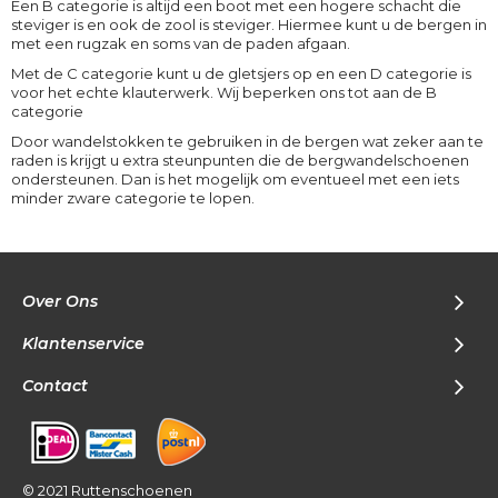
Een B categorie is altijd een boot met een hogere schacht die
steviger is en ook de zool is steviger. Hiermee kunt u de bergen in
met een rugzak en soms van de paden afgaan.
Met de C categorie kunt u de gletsjers op en een D categorie is
voor het echte klauterwerk. Wij beperken ons tot aan de B
categorie
Door wandelstokken te gebruiken in de bergen wat zeker aan te
raden is krijgt u extra steunpunten die de bergwandelschoenen
ondersteunen. Dan is het mogelijk om eventueel met een iets
minder zware categorie te lopen.
Over Ons
Klantenservice
Contact
© 2021 Ruttenschoenen