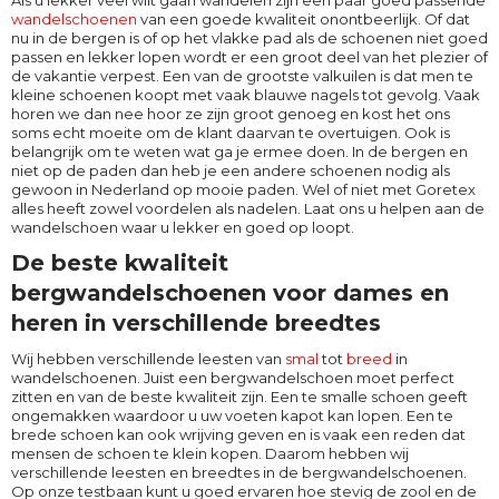
Als u lekker veel wilt gaan wandelen zijn een paar goed passende
wandelschoenen
van een goede kwaliteit onontbeerlijk. Of dat
nu in de bergen is of op het vlakke pad als de schoenen niet goed
passen en lekker lopen wordt er een groot deel van het plezier of
de vakantie verpest. Een van de grootste valkuilen is dat men te
kleine schoenen koopt met vaak blauwe nagels tot gevolg. Vaak
horen we dan nee hoor ze zijn groot genoeg en kost het ons
soms echt moeite om de klant daarvan te overtuigen. Ook is
belangrijk om te weten wat ga je ermee doen. In de bergen en
niet op de paden dan heb je een andere schoenen nodig als
gewoon in Nederland op mooie paden. Wel of niet met Goretex
alles heeft zowel voordelen als nadelen. Laat ons u helpen aan de
wandelschoen waar u lekker en goed op loopt.
De beste kwaliteit
bergwandelschoenen voor dames en
heren in verschillende breedtes
Wij hebben verschillende leesten van
smal
tot
breed
in
wandelschoenen. Juist een bergwandelschoen moet perfect
zitten en van de beste kwaliteit zijn. Een te smalle schoen geeft
ongemakken waardoor u uw voeten kapot kan lopen. Een te
brede schoen kan ook wrijving geven en is vaak een reden dat
mensen de schoen te klein kopen. Daarom hebben wij
verschillende leesten en breedtes in de bergwandelschoenen.
Op onze testbaan kunt u goed ervaren hoe stevig de zool en de