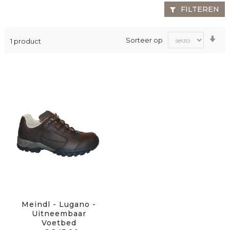
FILTEREN
Va
Sorteer op
1
product
laa
na
ho
sor
Meindl - Lugano -
Uitneembaar
Voetbed