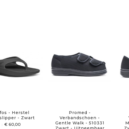
fos - Herstel
Promed -
slipper - Zwart
Verbandschoen -
Gentle Walk - 510331
M
€ 60,00
Zwart - Uitneembaar
Z