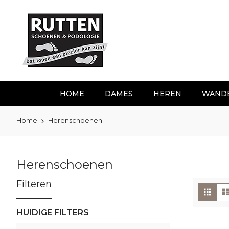
Ga
naar
de
inhoud
HOME
DAMES
HEREN
WAND
Home
Herenschoenen
Herenschoenen
Filteren
To
Foto
tabe
als
HUIDIGE FILTERS