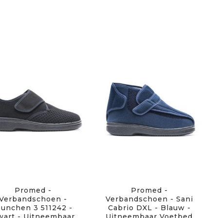
Promed -
Promed -
Verbandschoen -
Verbandschoen - Sani
unchen 3 511242 -
Cabrio DXL - Blauw -
wart - Uitneembaar
Uitneembaar Voetbed