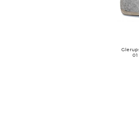
Glerup
01