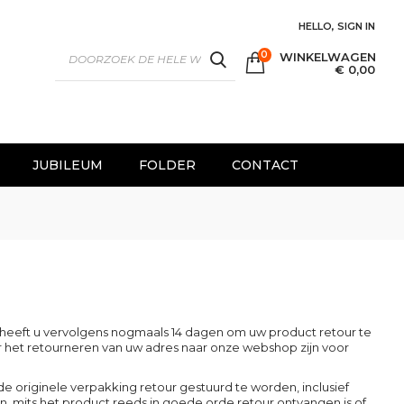
HELLO, SIGN IN
0
WINKELWAGEN
SEARCH
€ 0,00
JUBILEUM
FOLDER
CONTACT
g heeft u vervolgens nogmaals 14 dagen om uw product retour te
r het retourneren van uw adres naar onze webshop zijn voor
de originele verpakking retour gestuurd te worden, inclusief
, mits het product reeds in goede orde retour ontvangen is of