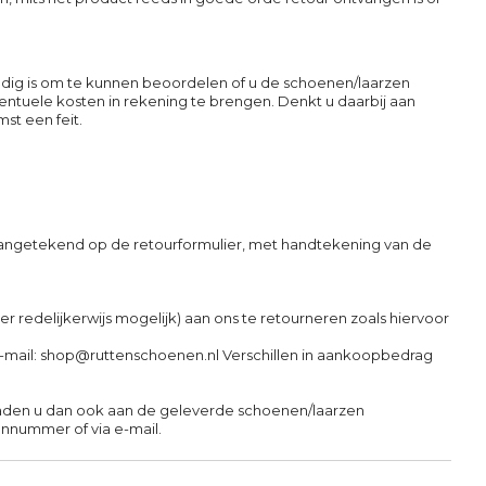
nodig is om te kunnen beoordelen of u de schoenen/laarzen
ntuele kosten in rekening te brengen. Denkt u daarbij aan
st een feit.
 aangetekend op de retourformulier, met handtekening van de
er redelijkerwijs mogelijk) aan ons te retourneren zoals hiervoor
-mail:
shop@ruttenschoenen.nl
Verschillen in aankoopbedrag
 raden u dan ook aan de geleverde schoenen/laarzen
onnummer of via e-mail.