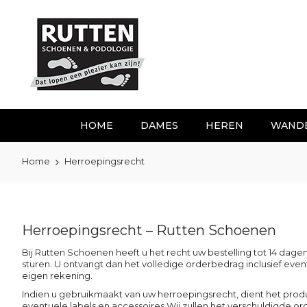
Ga
naar
de
inhoud
HOME
DAMES
HEREN
WAND
Home
Herroepingsrecht
Herroepingsrecht – Rutten Schoenen
Bij Rutten Schoenen heeft u het recht uw bestelling tot 14 da
sturen. U ontvangt dan het volledige orderbedrag inclusief ev
eigen rekening.
Indien u gebruikmaakt van uw herroepingsrecht, dient het produc
eventuele labels en accessoires.Wij zullen het verschuldigde o