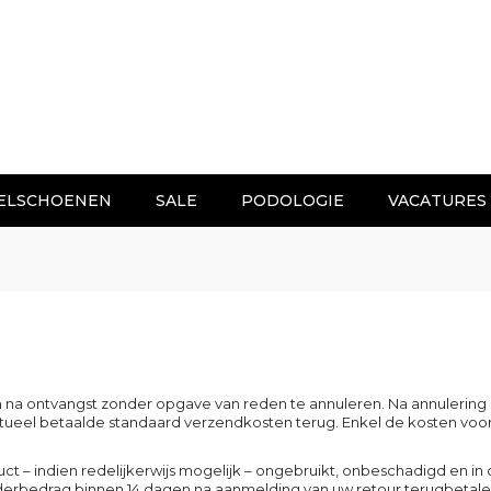
ELSCHOENEN
SALE
PODOLOGIE
VACATURES
gen na ontvangst zonder opgave van reden te annuleren. Na annulerin
entueel betaalde standaard verzendkosten terug. Enkel de kosten voo
t – indien redelijkerwijs mogelijk – ongebruikt, onbeschadigd en in 
rderbedrag binnen 14 dagen na aanmelding van uw retour terugbetalen