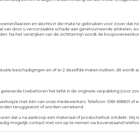
choenen/laarzen en slechts in die mate te gebruiken voor zover dat 
l van door u veroorzaakte schade aan geretourneerde artikelen, eve
en. Na het verstrijken van de zichttermijn wordt de koopovereenkom
tuele beschadigingen en of er 2 dezelfde maten inzitten, dit wordt
e geleverde toebehoren het liefst in de originele verpakking (voor zov
werkwijze met één van onze medewerkers. Telefoon: 0181-618801 of e
worden teruggestort of worden verrekend.
uren dat u na aankoop een materiaal of productiefout ontdekt. Wij
poedig mogelijk contact met ons op te nemen via bovenstaand telefo