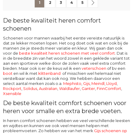
U lees momenteel pagina
Pagina
Pagina
Pagina
Pagina
Pagina
Volgende
1
2
3
4
5
De beste kwaliteit heren comfort
schoenen
Schoenen voor mannen waarbij het eerste vereiste natuurlijk is
dat ze lekker moeten lopen. Het oog doet ook wat en ook bij de
mannen zie je steeds meer variatie en kleur. Wij gaan dan ook
voor de
beste kwaliteit heren schoenen met veel comfort
. Dat is
in de breedste zin van het woord zowel in een geklede variant tot
aan een sportieve welke door de zolen vaak veel extra comfort
bieden. Maar ook is er de keus wil ik een
veterschoen
of bv een
boot
en wil ik met
klittenband
of misschien wel helemaal niet
verstelbaar want dat kan ook nog. We hebben daarvoor een
select aantal merken zoals o.a.
Mephisto
,
Gijs
,
Meindl
,
Lloyd
,
Rockport
,
Solidus
,
Australian
,
Waldlaufer
,
Ganter
,
FinnComfort
,
Xsensible
De beste kwaliteit comfort schoenen voor
heren voor smalle en extra brede voeten.
In heren comfort schoenen hebben we veel verschillende leesten
en wijdtes en kunnen we ook veel mensen helpen met
probleemvoeten. Zo hebben we van het merk
Gijs schoenen op