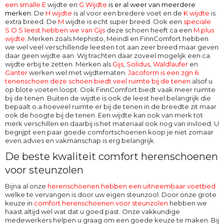
een smalle E
wijdte en
G Wijdte
is er al weer van meerdere
merken
. De
H wijdte
is al voor een bredere voet en de
K wijdte
is
extra breed. De
M
wijdte
is echt super breed. Ook een
speciale
S.O.S leest hebben we van Gijs
deze schoen heeft ca een
M plus
wijdte
. Merken zoals Mephisto, Meindl en FinnComfort hebben
we wel veel verschillende leesten tot aan zeer breed maar geven
daar geen wijdte aan. Wij trachten daar zoveel mogelijk een ca
wijdte erbij te zetten. Merken als
Gijs
,
Solidus
,
Waldlaufer
en
Ganter
werken wel met wijdtematen.
Jacoform is een zgn 6
tenenschoen deze schoen biedt veel ruimte bij de tenen
alsof u
op blote voeten loopt. Ook
FinnComfort
biedt vaak meer ruimte
bij de tenen. Buiten de wijdte is ook de leest heel belangrijk die
bepaalt o.a hoeveel ruimte er bij de tenen in de breedte zit maar
ook de hoogte bij de tenen. Een wijdte kan ook van merk tot
merk verschillen en daarbij is het materiaal ook nog van invloed. U
begrijpt een paar goede comfortschoenen koop je niet zomaar
even advies en vakmanschap is erg belangrijk.
De beste kwaliteit comfort herenschoenen
voor steunzolen
Bijna al onze
herenschoenen hebben een uitneembaar voetbed
welke te vervangen is door uw eigen steunzool. Door onze grote
keuze in
comfort herenschoenen voor steunzolen
hebben we
haast altijd wel wat dat u goed past. Onze vakkundige
medewerkers helpen u graag om een goede keuze te maken. Bij