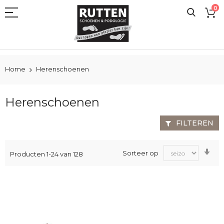
Ga
0
naar
de
inhoud
Home
Herenschoenen
Herenschoenen
FILTEREN
Va
Sorteer op
Producten
1
-
24
van
128
laa
na
ho
sor