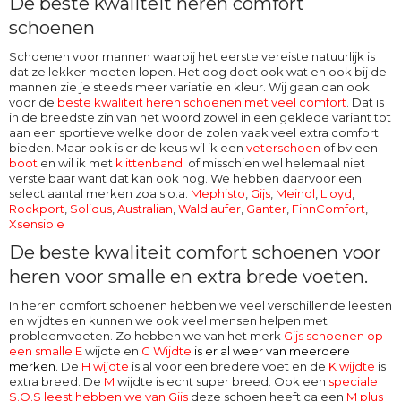
De beste kwaliteit heren comfort
schoenen
Schoenen voor mannen waarbij het eerste vereiste natuurlijk is
dat ze lekker moeten lopen. Het oog doet ook wat en ook bij de
mannen zie je steeds meer variatie en kleur. Wij gaan dan ook
voor de
beste kwaliteit heren schoenen met veel comfort
. Dat is
in de breedste zin van het woord zowel in een geklede variant tot
aan een sportieve welke door de zolen vaak veel extra comfort
bieden. Maar ook is er de keus wil ik een
veterschoen
of bv een
boot
en wil ik met
klittenband
of misschien wel helemaal niet
verstelbaar want dat kan ook nog. We hebben daarvoor een
select aantal merken zoals o.a.
Mephisto
,
Gijs
,
Meindl
,
Lloyd
,
Rockport
,
Solidus
,
Australian
,
Waldlaufer
,
Ganter
,
FinnComfort
,
Xsensible
De beste kwaliteit comfort schoenen voor
heren voor smalle en extra brede voeten.
In heren comfort schoenen hebben we veel verschillende leesten
en wijdtes en kunnen we ook veel mensen helpen met
probleemvoeten. Zo hebben we van het merk
Gijs schoenen op
een smalle E
wijdte en
G Wijdte
is er al weer van meerdere
merken
. De
H wijdte
is al voor een bredere voet en de
K wijdte
is
extra breed. De
M
wijdte
is echt super breed. Ook een
speciale
S.O.S leest hebben we van Gijs
deze schoen heeft ca een
M plus