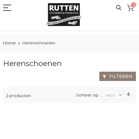
Ga
0
naar
de
inhoud
Home
Herenschoenen
Herenschoenen
FILTEREN
Va
Sorteer op
2
producten
laa
na
ho
sor