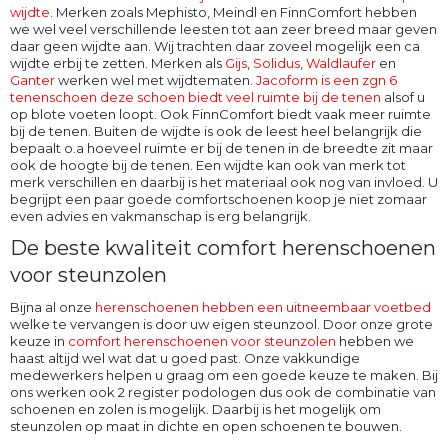
wijdte
. Merken zoals Mephisto, Meindl en FinnComfort hebben
we wel veel verschillende leesten tot aan zeer breed maar geven
daar geen wijdte aan. Wij trachten daar zoveel mogelijk een ca
wijdte erbij te zetten. Merken als
Gijs
,
Solidus
,
Waldlaufer
en
Ganter
werken wel met wijdtematen.
Jacoform is een zgn 6
tenenschoen deze schoen biedt veel ruimte bij de tenen
alsof u
op blote voeten loopt. Ook
FinnComfort
biedt vaak meer ruimte
bij de tenen. Buiten de wijdte is ook de leest heel belangrijk die
bepaalt o.a hoeveel ruimte er bij de tenen in de breedte zit maar
ook de hoogte bij de tenen. Een wijdte kan ook van merk tot
merk verschillen en daarbij is het materiaal ook nog van invloed. U
begrijpt een paar goede comfortschoenen koop je niet zomaar
even advies en vakmanschap is erg belangrijk.
De beste kwaliteit comfort herenschoenen
voor steunzolen
Bijna al onze
herenschoenen hebben een uitneembaar voetbed
welke te vervangen is door uw eigen steunzool. Door onze grote
keuze in
comfort herenschoenen voor steunzolen
hebben we
haast altijd wel wat dat u goed past. Onze vakkundige
medewerkers helpen u graag om een goede keuze te maken. Bij
ons werken ook 2 register podologen dus ook de combinatie van
schoenen en zolen is mogelijk. Daarbij is het mogelijk om
steunzolen op maat in dichte en open schoenen te bouwen.