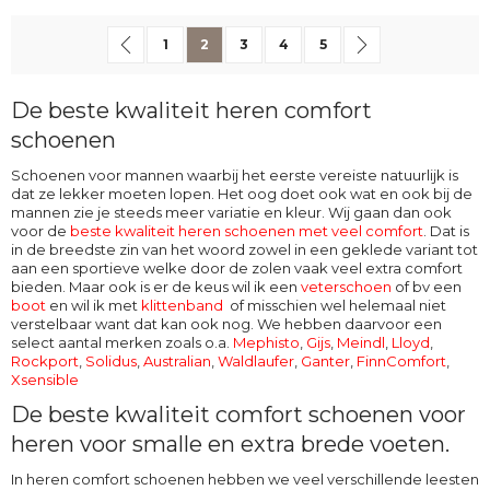
Pagina
Pagina
Vorige
Pagina
U lees momenteel pagina
Pagina
Pagina
Pagina
Pagina
Volgende
1
2
3
4
5
De beste kwaliteit heren comfort
schoenen
Schoenen voor mannen waarbij het eerste vereiste natuurlijk is
dat ze lekker moeten lopen. Het oog doet ook wat en ook bij de
mannen zie je steeds meer variatie en kleur. Wij gaan dan ook
voor de
beste kwaliteit heren schoenen met veel comfort
. Dat is
in de breedste zin van het woord zowel in een geklede variant tot
aan een sportieve welke door de zolen vaak veel extra comfort
bieden. Maar ook is er de keus wil ik een
veterschoen
of bv een
boot
en wil ik met
klittenband
of misschien wel helemaal niet
verstelbaar want dat kan ook nog. We hebben daarvoor een
select aantal merken zoals o.a.
Mephisto
,
Gijs
,
Meindl
,
Lloyd
,
Rockport
,
Solidus
,
Australian
,
Waldlaufer
,
Ganter
,
FinnComfort
,
Xsensible
De beste kwaliteit comfort schoenen voor
heren voor smalle en extra brede voeten.
In heren comfort schoenen hebben we veel verschillende leesten