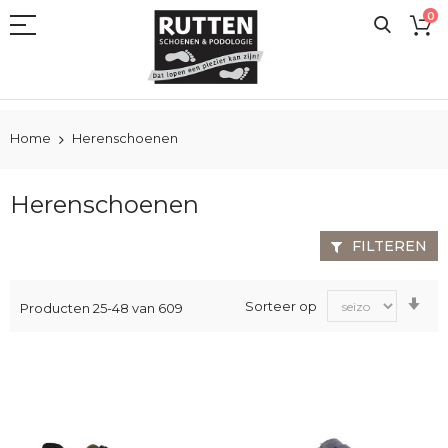
Ga
0
naar
de
inhoud
Home
Herenschoenen
Herenschoenen
FILTEREN
Va
Sorteer op
Producten
25
-
48
van
609
laa
na
ho
sor