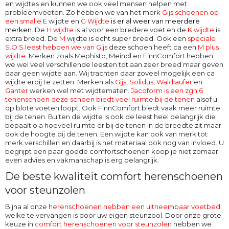
en wijdtes en kunnen we ook veel mensen helpen met
probleemvoeten. Zo hebben we van het merk
Gijs schoenen op
een smalle E
wijdte en
G Wijdte
is er al weer van meerdere
merken
. De
H wijdte
is al voor een bredere voet en de
K wijdte
is
extra breed. De
M
wijdte
is echt super breed. Ook een
speciale
S.O.S leest hebben we van Gijs
deze schoen heeft ca een
M plus
wijdte
. Merken zoals Mephisto, Meindl en FinnComfort hebben
we wel veel verschillende leesten tot aan zeer breed maar geven
daar geen wijdte aan. Wij trachten daar zoveel mogelijk een ca
wijdte erbij te zetten. Merken als
Gijs
,
Solidus
,
Waldlaufer
en
Ganter
werken wel met wijdtematen.
Jacoform is een zgn 6
tenenschoen deze schoen biedt veel ruimte bij de tenen
alsof u
op blote voeten loopt. Ook
FinnComfort
biedt vaak meer ruimte
bij de tenen. Buiten de wijdte is ook de leest heel belangrijk die
bepaalt o.a hoeveel ruimte er bij de tenen in de breedte zit maar
ook de hoogte bij de tenen. Een wijdte kan ook van merk tot
merk verschillen en daarbij is het materiaal ook nog van invloed. U
begrijpt een paar goede comfortschoenen koop je niet zomaar
even advies en vakmanschap is erg belangrijk.
De beste kwaliteit comfort herenschoenen
voor steunzolen
Bijna al onze
herenschoenen hebben een uitneembaar voetbed
welke te vervangen is door uw eigen steunzool. Door onze grote
keuze in
comfort herenschoenen voor steunzolen
hebben we