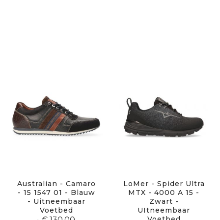
Australian - Camaro
LoMer - Spider Ultra
- 15 1547 01 - Blauw
MTX - 4000 A 15 -
- Uitneembaar
Zwart -
Voetbed
UItneembaar
Voetbed
€ 130,00