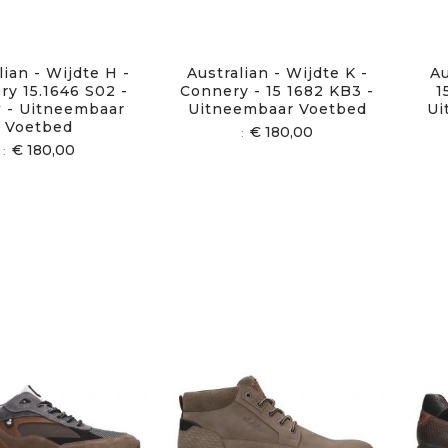
lian - Wijdte H -
Australian - Wijdte K -
Au
ry 15.1646 S02 -
Connery - 15 1682 KB3 -
1
 - Uitneembaar
Uitneembaar Voetbed
Ui
Voetbed
€ 180,00
€ 180,00