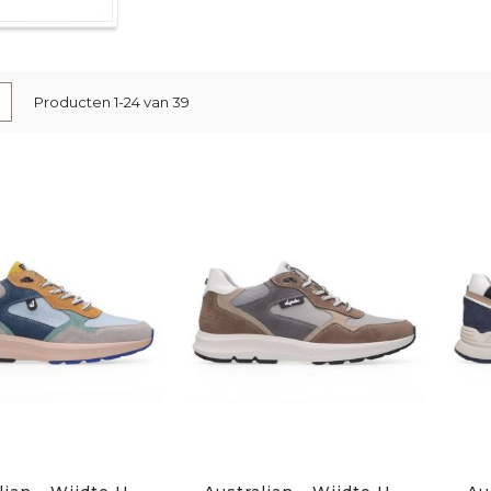
nen
-
Lijst
Producten
1
-
24
van
39
l