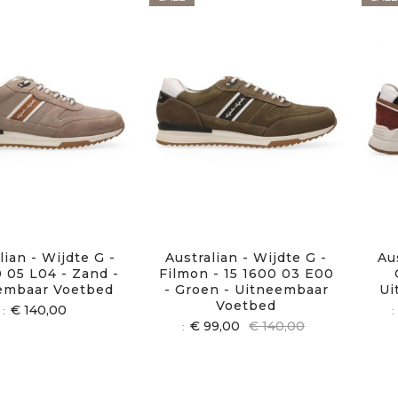
lian - Wijdte G -
Australian - Wijdte G -
Au
0 05 L04 - Zand -
Filmon - 15 1600 03 E00
embaar Voetbed
- Groen - Uitneembaar
Ui
Voetbed
€ 140,00
€ 99,00
€ 140,00