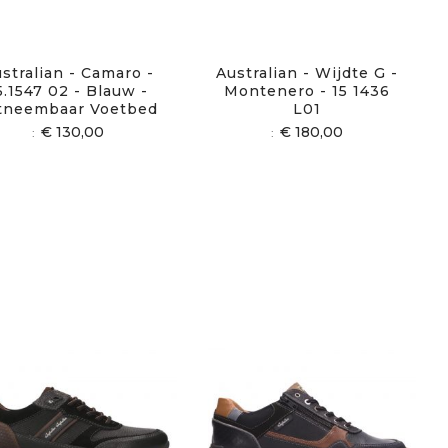
stralian - Camaro -
Australian - Wijdte G -
5.1547 02 - Blauw -
Montenero - 15 1436
tneembaar Voetbed
L01
€ 130,00
€ 180,00