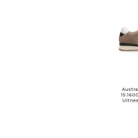
Austra
15.160
Uitne