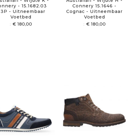
stralian - Wijdte K -
Australian - Wijdte H -
onnery - 15.1682.03
Connery 15.1646 -
3P - Uitneembaar
Cognac - Uitneembaar
Voetbed
Voetbed
€ 180,00
€ 180,00