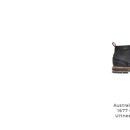
Austral
1677 
UItne