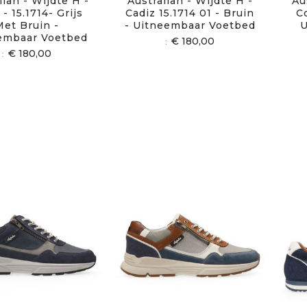
lian - Wijdte H -
Australian - Wijdte H -
Au
 - 15.1714- Grijs
Cadiz 15.1714 01 - Bruin
C
Met Bruin -
- Uitneembaar Voetbed
U
embaar Voetbed
€ 180,00
€ 180,00