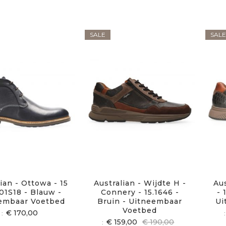
SALE
SALE
ian - Ottowa - 15
Australian - Wijdte H -
Au
01S18 - Blauw -
Connery - 15.1646 -
- 
embaar Voetbed
Bruin - Uitneembaar
Ui
Voetbed
€ 170,00
€ 159,00
€ 190,00