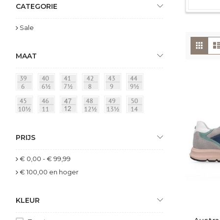
CATEGORIE
Sale
To
Foto
tabe
als
MAAT
PRIJS
€ 0,00
-
€ 99,99
€ 100,00
en hoger
KLEUR