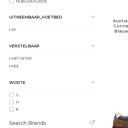
NUBUCK/SUEDE
UITNEEMBAAR_VOETBED
Austra
Conne
JA
Blauw
VERSTELBAAR
MET VETER
NEE
WIJDTE
G
H
K
Search Brands