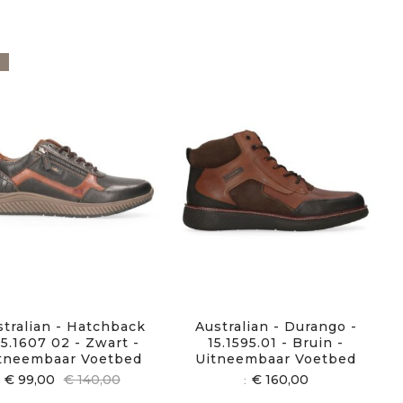
stralian - Hatchback
Australian - Durango -
15.1607 02 - Zwart -
15.1595.01 - Bruin -
tneembaar Voetbed
Uitneembaar Voetbed
€ 99,00
€ 140,00
€ 160,00