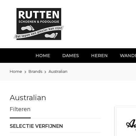
Ga
naar
de
inhoud
HOME
DAMES
HEREN
WAND
Home
Brands
Australian
Australian
Filteren
SELECTIE VERFIJNEN