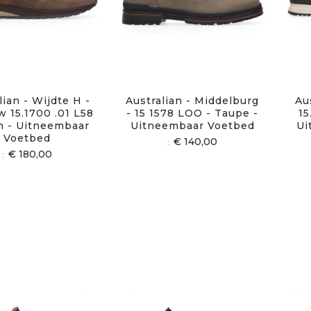
lian - Wijdte H -
Australian - Middelburg
Au
w 15.1700 .01 L58
- 15 1578 LOO - Taupe -
15
in - Uitneembaar
Uitneembaar Voetbed
Ui
Voetbed
€ 140,00
€ 180,00