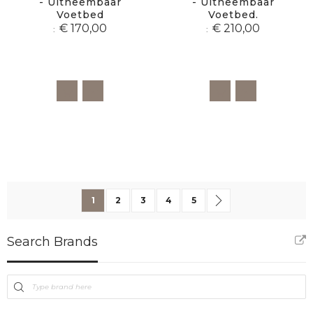
- Uitneembaar
- Uitneembaar
Voetbed
Voetbed.
€ 170,00
€ 210,00
Pagina
U lees momenteel pagina
Pagina
Pagina
Pagina
Pagina
Pagina
Volgende
1
2
3
4
5
Search Brands