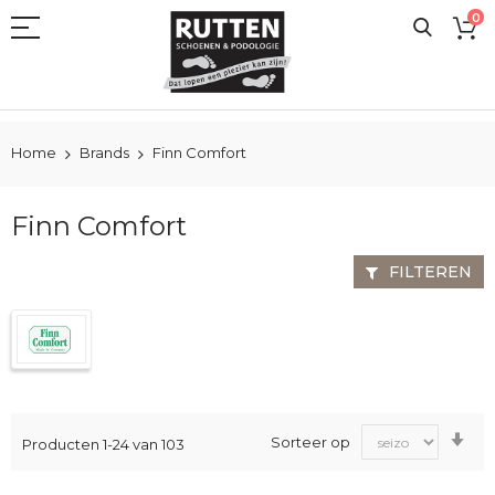
Ga
0
naar
de
inhoud
Home
Brands
Finn Comfort
Finn Comfort
FILTEREN
Va
Sorteer op
Producten
1
-
24
van
103
laa
na
ho