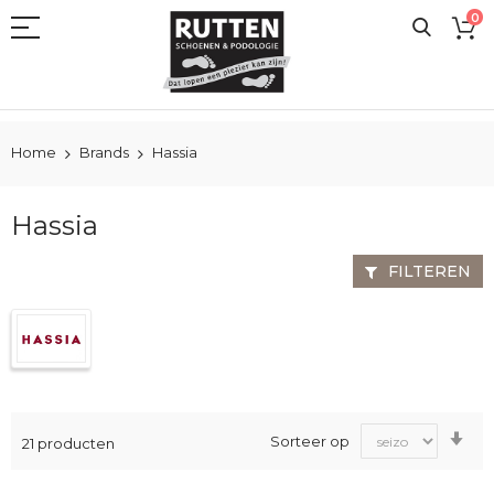
Ga
0
naar
de
inhoud
Home
Brands
Hassia
Hassia
FILTEREN
Va
Sorteer op
21
producten
laa
na
ho