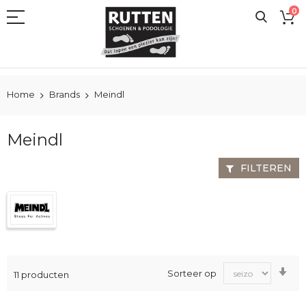
Ga
0
naar
de
inhoud
Home
Brands
Meindl
Meindl
FILTEREN
Va
Sorteer op
11
producten
laa
na
ho