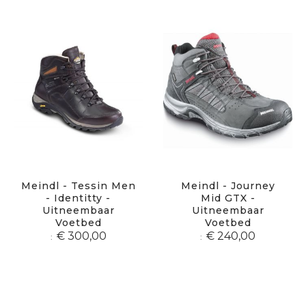
sor
Meindl - Tessin Men
Meindl - Journey
- Identitty -
Mid GTX -
Uitneembaar
Uitneembaar
Voetbed
Voetbed
€ 300,00
€ 240,00