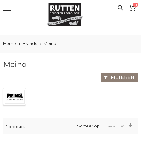
Ga
0
naar
de
inhoud
Home
Brands
Meindl
Meindl
FILTEREN
Va
Sorteer op
1
product
laa
na
ho