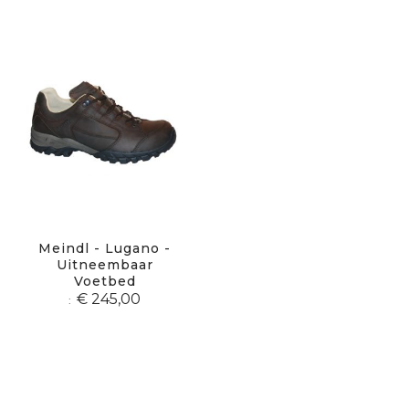
sor
Meindl - Lugano -
Uitneembaar
Voetbed
€ 245,00