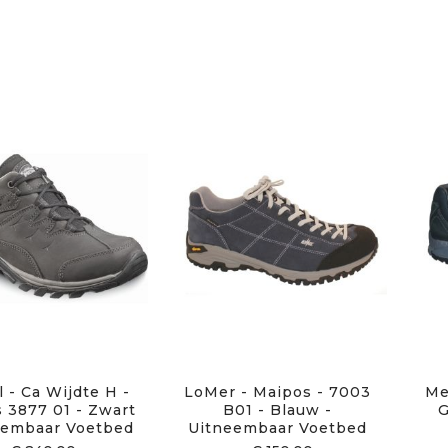
 - Ca Wijdte H -
LoMer - Maipos - 7003
Me
s 3877 01 - Zwart
B01 - Blauw -
G
eembaar Voetbed
Uitneembaar Voetbed