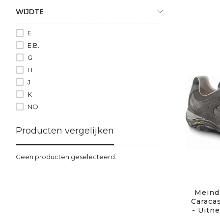
WIJDTE
E
E.B.
G
H
J
K
NO
Producten vergelijken
Geen producten geselecteerd.
Meindl
Caraca
- Uitn