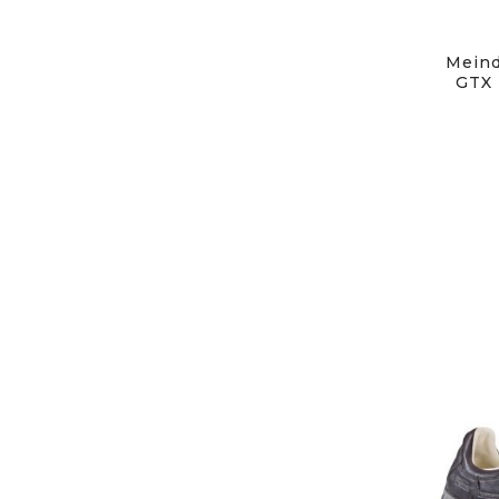
Meind
GTX 