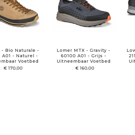
- Bio Naturale -
Lomer MTX - Gravity -
Low
 A01 - Naturel -
60100 A01 - Grijs -
21
embaar Voetbed
Uitneembaar Voetbed
Ui
€ 170,00
€ 160,00