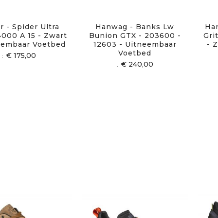
 - Spider Ultra
Hanwag - Banks Lw
Han
4000 A 15 - Zwart
Bunion GTX - 203600 -
Gri
eembaar Voetbed
12603 - Uitneembaar
- 
Voetbed
€ 175,00
€ 240,00