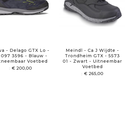
a - Delago GTX Lo -
Meindl - Ca J Wijdte -
1097 3596 - Blauw -
Trondheim GTX - 5573
tneembaar Voetbed
01 - Zwart - Uitneembar
Voetbed
€ 200,00
€ 265,00