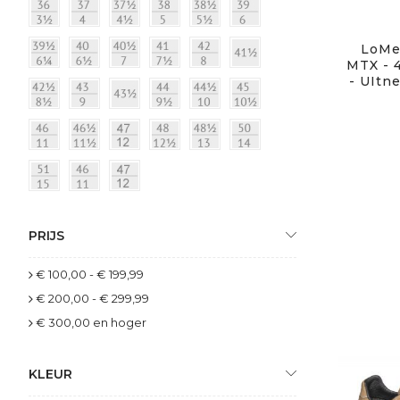
LoMer
MTX - 
- UItn
PRIJS
€ 100,00
-
€ 199,99
€ 200,00
-
€ 299,99
€ 300,00
en hoger
KLEUR