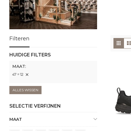
Filteren
To
Foto
tabe
als
HUIDIGE FILTERS
MAAT
47 = 12
ALLES WISSEN
SELECTIE VERFIJNEN
MAAT