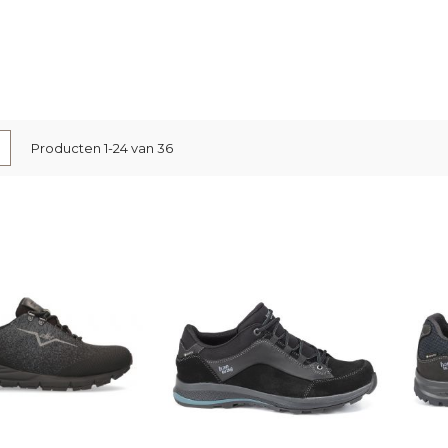
nen
-
Lijst
Producten
1
-
24
van
36
l