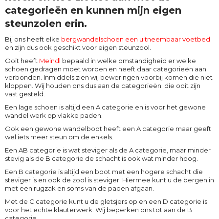
categorieën en kunnen mijn eigen
steunzolen erin.
Bij ons heeft elke
bergwandelschoen een uitneembaar voetbed
en zijn dus ook geschikt voor eigen steunzool.
Ooit heeft
Meindl
bepaald in welke omstandigheid er welke
schoen gedragen moet worden en heeft daar categorieën aan
verbonden. Inmiddels zien wij beweringen voorbij komen die niet
kloppen. Wij houden ons dus aan de categorieën die ooit zijn
vast gesteld.
Een lage schoen is altijd een A categorie en is voor het gewone
wandel werk op vlakke paden.
Ook een gewone wandelboot heeft een A categorie maar geeft
wel iets meer steun om de enkels.
Een AB categorie is wat steviger als de A categorie, maar minder
stevig als de B categorie de schacht is ook wat minder hoog.
Een B categorie is altijd een boot met een hogere schacht die
steviger is en ook de zool is steviger. Hiermee kunt u de bergen in
met een rugzak en soms van de paden afgaan.
Met de C categorie kunt u de gletsjers op en een D categorie is
voor het echte klauterwerk. Wij beperken ons tot aan de B
categorie