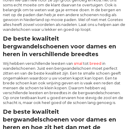
horen we dan nee hoor ze zijn groot genoeg en kost het ons
soms echt moeite om de klant daarvan te overtuigen. Ook is
belangrijk om te weten wat ga je ermee doen. In de bergen en
niet op de paden dan heb je een andere schoenen nodig als
gewoon in Nederland op mooie paden. Wel of niet met Goretex
alles heeft zowel voordelen als nadelen. Laat ons u helpen aan de
wandelschoen waar u lekker en goed op loopt.
De beste kwaliteit
bergwandelschoenen voor dames en
heren in verschillende breedtes
Wij hebben verschillende leesten van
smal
tot
breed
in
wandelschoenen. Juist een bergwandelschoen moet perfect
zitten en van de beste kwaliteit zijn. Een te smalle schoen geeft
ongemakken waardoor u uw voeten kapot kan lopen. Een te
brede schoen kan ook wrijving geven en is vaak een reden dat
mensen de schoen te klein kopen. Daarom hebben wij
verschillende leesten en breedtes in de bergwandelschoenen.
Op onze testbaan kunt u goed ervaren hoe stevig de zool en de
schacht is, maar ook heel goed of de schoen lang genoeg is.
De beste kwaliteit
bergwandelschoenen voor dames en
heren en hoe zit het dan met de