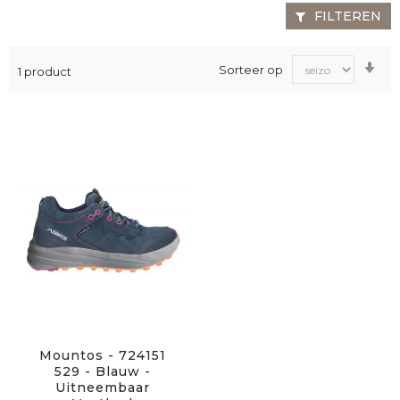
FILTEREN
Va
Sorteer op
1
product
laa
na
ho
sor
Mountos - 724151
529 - Blauw -
Uitneembaar