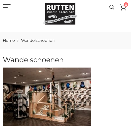
Ga
0
naar
de
inhoud
Home
Wandelschoenen
Wandelschoenen