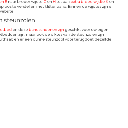
en E
naar breder wijdte
G
en
H
tot aan
extra breed wijdte K
en
loos te verstellen met klittenband. Binnen de wijdtes zijn er
website.
n steunzolen
oetbed
en deze
bandschoenen zijn
geschikt voor uw eigen
etbedden zijn, maar ook de diktes van de steunzolen zijn
ol uithaalt en er een dunne steunzool voor terugdoet dezelfde