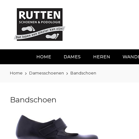
Ga
naar
de
inhoud
HOME
DAMES
HEREN
WAND
Home
Damesschoenen
Bandschoen
Bandschoen