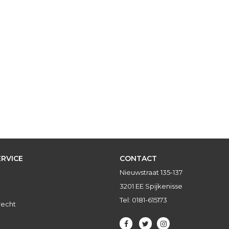
RVICE
CONTACT
Nieuwstraat 135-137
3201 EE Spijkenisse
Tel: 0181-615173
recht