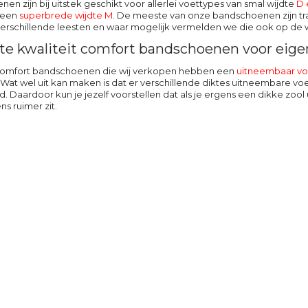
en zijn bij uitstek geschikt voor allerlei voettypes van smal wijdte
D 
 een
superbrede
wijdte M
. De meeste van onze bandschoenen zijn trap
erschillende leesten en waar mogelijk vermelden we die ook op de 
te kwaliteit comfort bandschoenen voor eige
 comfort bandschoenen die wij verkopen hebben een
uitneembaar v
. Wat wel uit kan maken is dat er verschillende diktes uitneembare vo
nd. Daardoor kun je jezelf voorstellen dat als je ergens een dikke zo
ns ruimer zit.