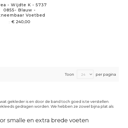
ea - Wijdte K - 5737
0855- Blauw -
tneembaar Voetbed
€ 240,00
Toon
per pagina
wat gekleder is en door de band toch goed is te verstellen.
ekleeds gedragen worden. We hebben ze zowel bijna plat als
r smalle en extra brede voeten