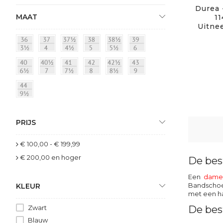
Durea 
MAAT
11
Uitne
PRIJS
€ 100,00
-
€ 199,99
€ 200,00
en hoger
De bes
Een
dame
Bandschoen
KLEUR
met een ha
Zwart
De bes
Blauw