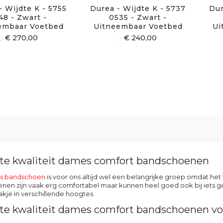
- Wijdte K - 5755
Durea - Wijdte K - 5737
Dur
48 - Zwart -
0535 - Zwart -
embaar Voetbed
Uitneembaar Voetbed
Ui
€ 270,00
€ 240,00
te kwaliteit dames comfort bandschoenen
s
bandschoen
is voor ons altijd wel een belangrijke groep omdat het 
en zijn vaak erg comfortabel maar kunnen heel goed ook bij iets g
kje in verschillende hoogtes.
te kwaliteit dames comfort bandschoenen voo