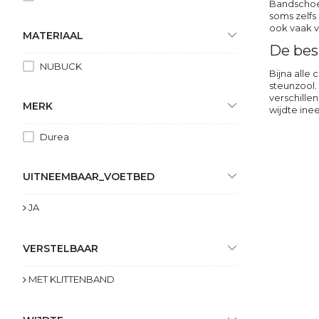
Bandschoen
soms zelfs
ook vaak v
MATERIAAL
De bes
NUBUCK
Bijna alle
steunzool
verschille
MERK
wijdte inee
Durea
UITNEEMBAAR_VOETBED
JA
VERSTELBAAR
MET KLITTENBAND