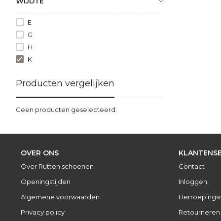
WIJDTE
E
G
H
K
Producten vergelijken
Geen producten geselecteerd.
OVER ONS
KLANTENSE
Over Rutten schoenen
Contact
Openingstijden
Inloggen
Algemene voorwaarden
Herroepings
Privacy policy
Retourneren