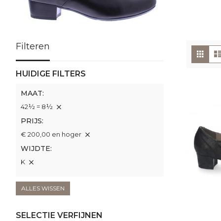
Filteren
To
Foto
tabe
als
HUIDIGE FILTERS
MAAT
42½ = 8½
PRIJS
€ 200,00 en hoger
WIJDTE
K
ALLES WISSEN
SELECTIE VERFIJNEN