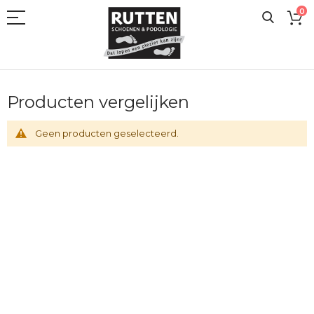
Ga
0
naar
de
inhoud
Producten vergelijken
Geen producten geselecteerd.