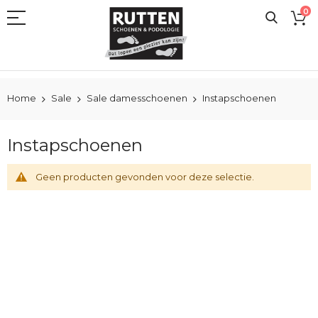
Ga
0
naar
de
inhoud
Home
Sale
Sale damesschoenen
Instapschoenen
Instapschoenen
Geen producten gevonden voor deze selectie.