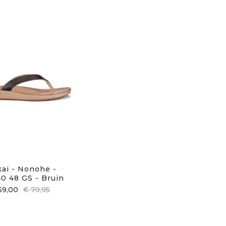
kai - Nonohe -
0 48 GS - Bruin
59,00
€ 79,95