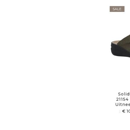
SALE
Solid
21154
Uitne
€ 1