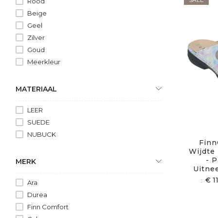
Rood
Beige
Geel
Zilver
Goud
Meerkleur
MATERIAAL
LEER
SUEDE
NUBUCK
Finn
Wijdte 
- P
MERK
Uitne
€ 1
Ara
Durea
Finn Comfort