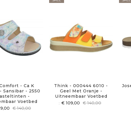
Comfort - Ca K
Think - 000444 6010 -
Jos
- Sansibar - 2550
Geel Met Oranje -
asteltinten -
Uitneembaar Voetbed
embaar Voetbed
€ 109,00
€ 140,00
19,00
€ 140,00