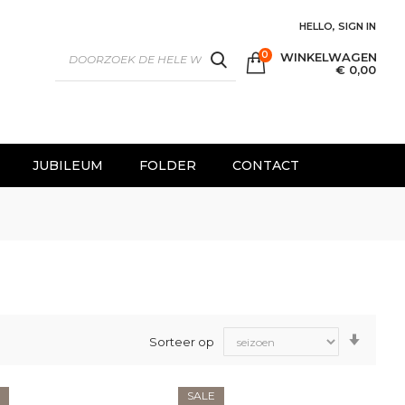
HELLO, SIGN IN
0
WINKELWAGEN
SEARCH
€ 0,00
JUBILEUM
FOLDER
CONTACT
Van
Sorteer op
laag
naar
hoog
sorter
SALE