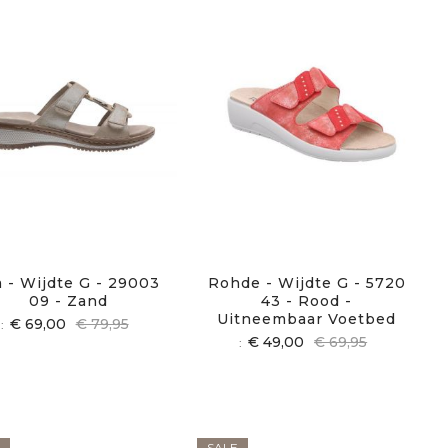
a - Wijdte G - 29003
Rohde - Wijdte G - 5720
09 - Zand
43 - Rood -
Uitneembaar Voetbed
€ 69,00
€ 79,95
€ 49,00
€ 69,95
SALE