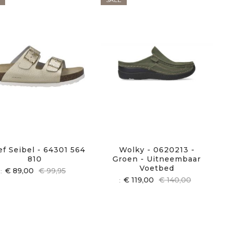
ef Seibel - 64301 564
Wolky - 0620213 -
810
Groen - Uitneembaar
Voetbed
€ 89,00
€ 99,95
€ 119,00
€ 140,00