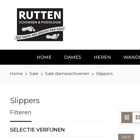
Ga
naar
de
inhoud
HOME
DAMES
HEREN
WAND
Home
Sale
Sale damesschoenen
Slippers
Slippers
Filteren
To
Foto
tabe
als
SELECTIE VERFIJNEN
SALE