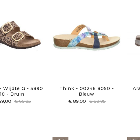
- Wijdte G - 5890
Think - 00246 8050 -
Ar
18 - Bruin
Blauw
59,00
€ 69,95
€ 89,00
€ 99,95
SALE
SALE