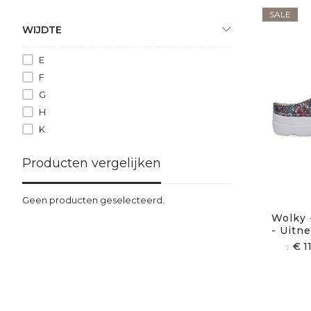
SALE
WIJDTE
E
F
G
H
K
Producten vergelijken
Geen producten geselecteerd.
Wolky 
- Uitn
€ 1