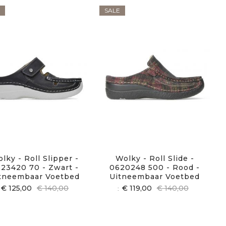
SALE
lky - Roll Slipper -
Wolky - Roll Slide -
23420 70 - Zwart -
0620248 500 - Rood -
tneembaar Voetbed
Uitneembaar Voetbed
€ 125,00
€ 140,00
€ 119,00
€ 140,00