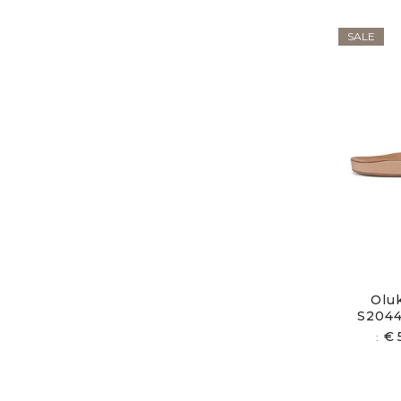
SALE
Olu
S2044
€ 