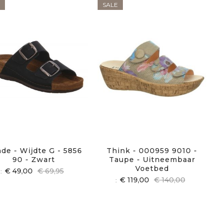
SALE
de - Wijdte G - 5856
Think - 000959 9010 -
90 - Zwart
Taupe - Uitneembaar
Voetbed
€ 49,00
€ 69,95
€ 119,00
€ 140,00