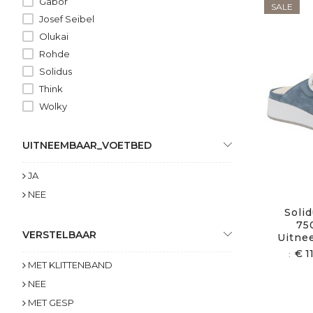
Gabor
SALE
Josef Seibel
Olukai
Rohde
Solidus
Think
Wolky
UITNEEMBAAR_VOETBED
JA
NEE
Solid
75
VERSTELBAAR
Uitne
€ 1
MET KLITTENBAND
NEE
MET GESP