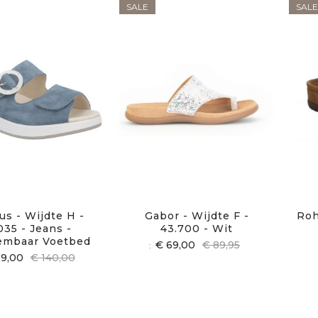
SALE
SALE
us - Wijdte H -
Gabor - Wijdte F -
Roh
035 - Jeans -
43.700 - Wit
embaar Voetbed
€ 69,00
€ 89,95
19,00
€ 140,00