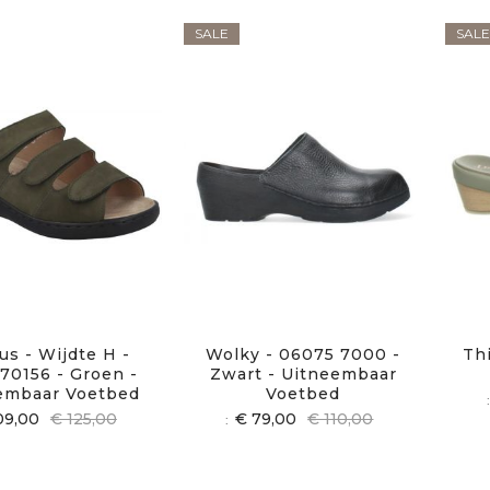
SALE
SALE
us - Wijdte H -
Wolky - 06075 7000 -
Th
 70156 - Groen -
Zwart - Uitneembaar
embaar Voetbed
Voetbed
09,00
€ 125,00
€ 79,00
€ 110,00