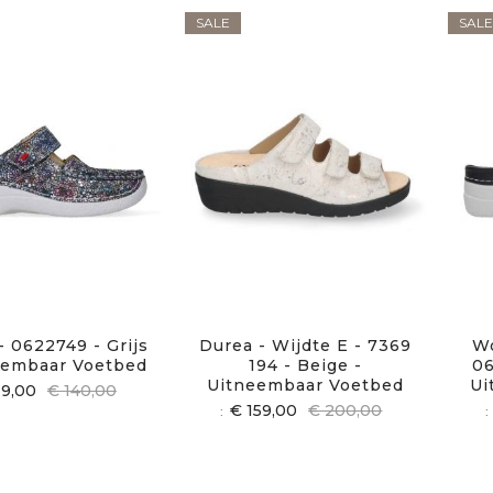
SALE
SALE
- 0622749 - Grijs
Durea - Wijdte E - 7369
Wo
eembaar Voetbed
194 - Beige -
06
Uitneembaar Voetbed
Ui
19,00
€ 140,00
€ 159,00
€ 200,00