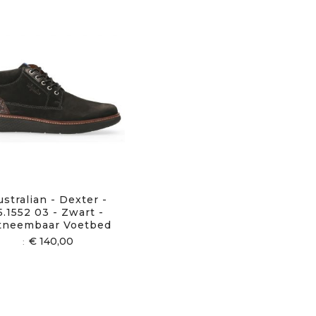
ustralian - Dexter -
5.1552 03 - Zwart -
tneembaar Voetbed
€ 140,00