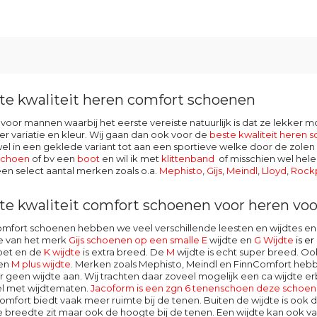
te kwaliteit heren comfort schoenen
oor mannen waarbij het eerste vereiste natuurlijk is dat ze lekker 
r variatie en kleur. Wij gaan dan ook voor de
beste kwaliteit heren 
l in een geklede variant tot aan een sportieve welke door de zolen v
schoen
of bv een
boot
en wil ik met
klittenband
of misschien wel hele
en select aantal merken zoals o.a.
Mephisto
,
Gijs
,
Meindl
,
Lloyd
,
Rock
te kwaliteit comfort schoenen voor heren voor
omfort schoenen hebben we veel verschillende leesten en wijdtes
 van het merk
Gijs schoenen op een smalle E
wijdte en
G Wijdte
is e
oet en de
K wijdte
is extra breed. De
M
wijdte
is echt super breed. O
een
M plus wijdte
. Merken zoals Mephisto, Meindl en FinnComfort hebb
 geen wijdte aan. Wij trachten daar zoveel mogelijk een ca wijdte erb
l met wijdtematen.
Jacoform is een zgn 6 tenenschoen deze schoen b
omfort
biedt vaak meer ruimte bij de tenen. Buiten de wijdte is ook de
e breedte zit maar ook de hoogte bij de tenen. Een wijdte kan ook van