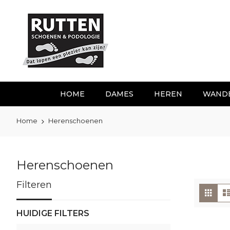
Ga
naar
de
inhoud
HOME
DAMES
HEREN
WAND
Home
Herenschoenen
Herenschoenen
Filteren
To
Foto
tabe
als
HUIDIGE FILTERS