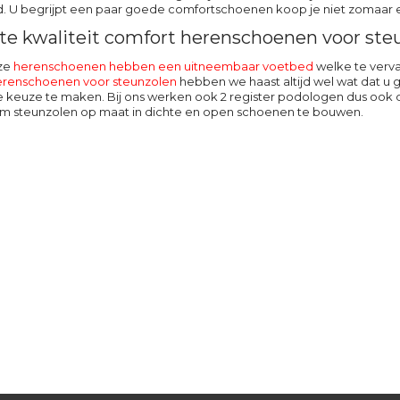
d. U begrijpt een paar goede comfortschoenen koop je niet zomaar e
te kwaliteit comfort herenschoenen voor ste
nze
herenschoenen hebben een uitneembaar voetbed
welke te verva
erenschoenen voor steunzolen
hebben we haast altijd wel wat dat 
keuze te maken. Bij ons werken ook 2 register podologen dus ook de
m steunzolen op maat in dichte en open schoenen te bouwen.