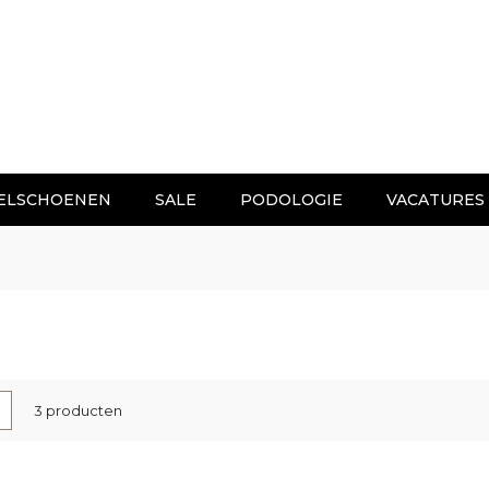
ELSCHOENEN
SALE
PODOLOGIE
VACATURES
nen
-
Lijst
3
producten
l