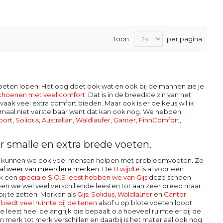
Toon
per pagina
moeten lopen. Het oog doet ook wat en ook bij de mannen zie je
schoenen met veel comfort
. Dat is in de breedste zin van het
aak veel extra comfort bieden. Maar ook is er de keus wil ik
maal niet verstelbaar want dat kan ook nog. We hebben
port
,
Solidus
,
Australian
,
Waldlaufer
,
Ganter
,
FinnComfort
,
 smalle en extra brede voeten.
 en kunnen we ook veel mensen helpen met probleemvoeten. Zo
r al weer van meerdere
merken
. De
H wijdte
is al voor een
ok een
speciale S.O.S leest hebben we van Gijs
deze schoen
en we wel veel verschillende leesten tot aan zeer breed maar
ij te zetten. Merken als
Gijs
,
Solidus
,
Waldlaufer
en
Ganter
iedt veel ruimte bij de tenen
alsof u op blote voeten loopt.
 leest heel belangrijk die bepaalt o.a hoeveel ruimte er bij de
 merk tot merk verschillen en daarbij is het materiaal ook nog