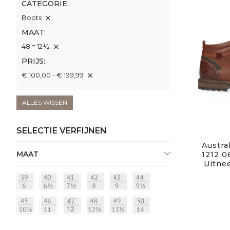
CATEGORIE
Boots
MAAT
48 = 12½
PRIJS
€ 100,00 - € 199,99
ALLES WISSEN
SELECTIE VERFIJNEN
Austral
MAAT
1212 0
Uitne