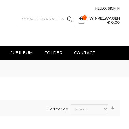
HELLO, SIGN IN
0
WINKELWAGEN
SEARCH
€ 0,00
JUBILEUM
FOLDER
CONTACT
Van
Sorteer op
laag
naar
hoog
sorter