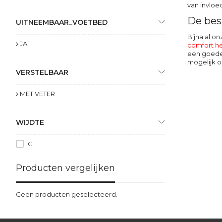
van invloe
De bes
UITNEEMBAAR_VOETBED
Bijna al o
JA
comfort h
een goede 
mogelijk o
VERSTELBAAR
MET VETER
WIJDTE
G
Producten vergelijken
Geen producten geselecteerd.