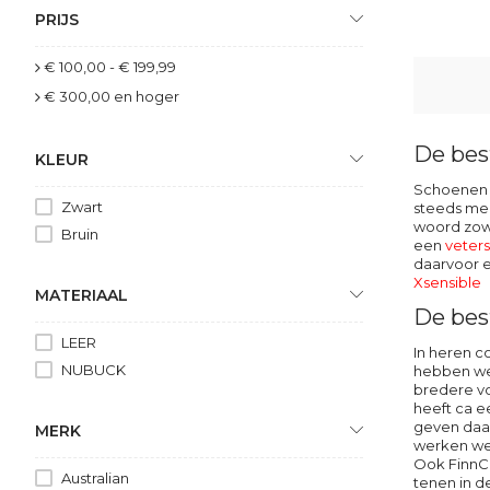
PRIJS
€ 100,00
-
€ 199,99
€ 300,00
en hoger
De bes
KLEUR
Schoenen v
Zwart
steeds mee
woord zowe
Bruin
een
veter
daarvoor e
Xsensible
MATERIAAL
De bes
LEER
In heren c
NUBUCK
hebben we
bredere v
heeft ca 
geven daar
MERK
werken we
Ook
FinnC
Australian
tenen in d