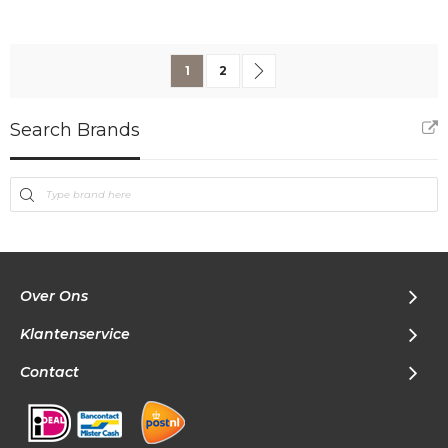
Pagina
U lees momenteel pagina
Pagina
Pagina
Volgende
1
2
Search Brands
Over Ons
Klantenservice
Contact