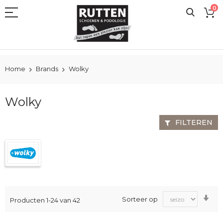
Ga
0
naar
de
inhoud
Home
Brands
Wolky
Wolky
FILTEREN
Va
Sorteer op
Producten
1
-
24
van
42
laa
na
ho