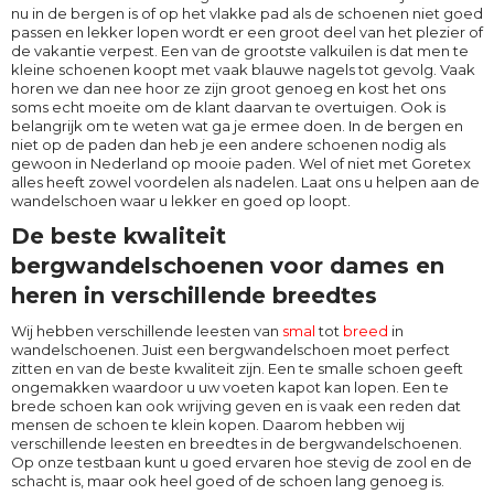
nu in de bergen is of op het vlakke pad als de schoenen niet goed
passen en lekker lopen wordt er een groot deel van het plezier of
de vakantie verpest. Een van de grootste valkuilen is dat men te
kleine schoenen koopt met vaak blauwe nagels tot gevolg. Vaak
horen we dan nee hoor ze zijn groot genoeg en kost het ons
soms echt moeite om de klant daarvan te overtuigen. Ook is
belangrijk om te weten wat ga je ermee doen. In de bergen en
niet op de paden dan heb je een andere schoenen nodig als
gewoon in Nederland op mooie paden. Wel of niet met Goretex
alles heeft zowel voordelen als nadelen. Laat ons u helpen aan de
wandelschoen waar u lekker en goed op loopt.
De beste kwaliteit
bergwandelschoenen voor dames en
heren in verschillende breedtes
Wij hebben verschillende leesten van
smal
tot
breed
in
wandelschoenen. Juist een bergwandelschoen moet perfect
zitten en van de beste kwaliteit zijn. Een te smalle schoen geeft
ongemakken waardoor u uw voeten kapot kan lopen. Een te
brede schoen kan ook wrijving geven en is vaak een reden dat
mensen de schoen te klein kopen. Daarom hebben wij
verschillende leesten en breedtes in de bergwandelschoenen.
Op onze testbaan kunt u goed ervaren hoe stevig de zool en de
schacht is, maar ook heel goed of de schoen lang genoeg is.