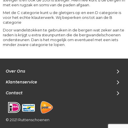
steviger is en ook de zool is steviger. Hiermee kunt u de bergen in
met een rugzak en soms van de paden afgaan.
Met de C categorie kunt u de gletsjers op en een D categorie is
voor het echte klauterwerk. Wij beperken ons tot aan de B
categorie
Door wandelstokken te gebruiken in de bergen wat zeker aan te
raden is krijgt u extra steunpunten die de bergwandelschoenen
ondersteunen. Dan is het mogelijk om eventueel met een iets
minder zware categorie te lopen.
Over Ons
Klantenservice
Contact
© 2021 Ruttenschoenen