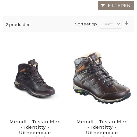
FILTEREN
Va
Sorteer op
2
producten
laa
na
ho
sor
Meindl - Tessin Men
Meindl - Tessin Men
- Identitty -
- Identitty -
Uitneembaar
Uitneembaar