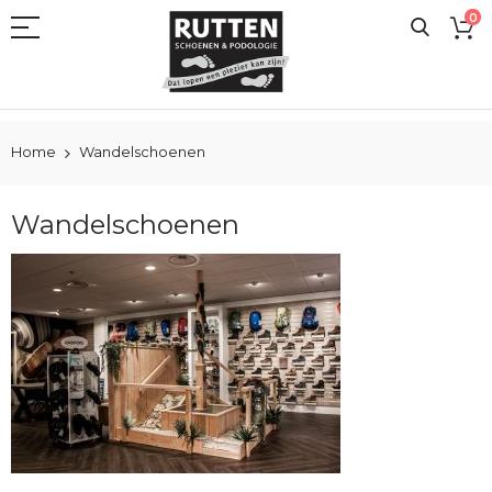
Ga
0
naar
de
inhoud
Home
Wandelschoenen
Wandelschoenen