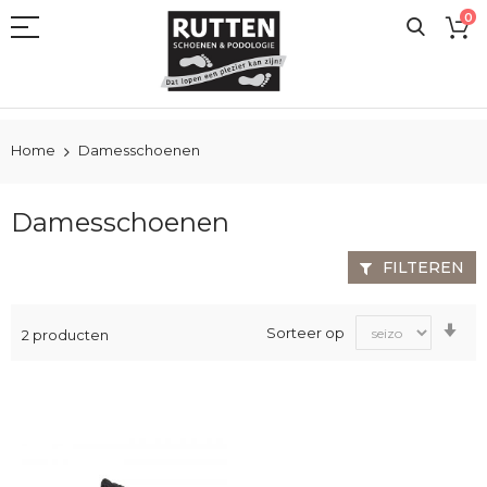
Ga
0
naar
de
inhoud
Home
Damesschoenen
Damesschoenen
FILTEREN
Va
Sorteer op
2
producten
laa
na
ho
sor