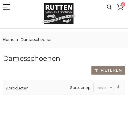
Ga
0
naar
de
inhoud
Home
Damesschoenen
Damesschoenen
FILTEREN
Va
Sorteer op
2
producten
laa
na
ho
sor