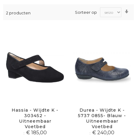
Va
Sorteer op
2
producten
laa
na
ho
sor
Hassia - Wijdte K -
Durea - Wijdte K -
303452 -
5737 0855- Blauw -
Uitneembaar
Uitneembaar
Voetbed
Voetbed
€ 185,00
€ 240,00