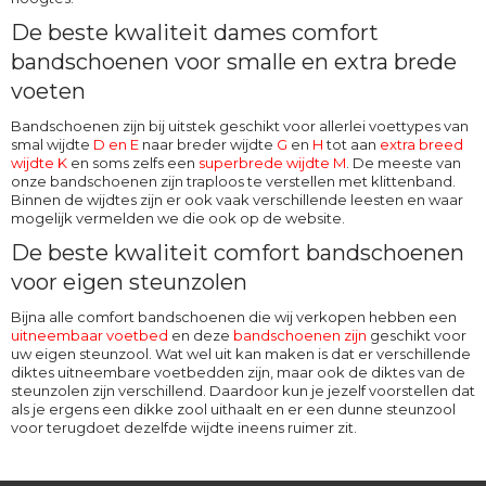
De beste kwaliteit dames comfort
bandschoenen voor smalle en extra brede
voeten
Bandschoenen zijn bij uitstek geschikt voor allerlei voettypes van
smal wijdte
D en E
naar breder wijdte
G
en
H
tot aan
extra breed
wijdte K
en soms zelfs een
superbrede
wijdte M
. De meeste van
onze bandschoenen zijn traploos te verstellen met klittenband.
Binnen de wijdtes zijn er ook vaak verschillende leesten en waar
mogelijk vermelden we die ook op de website.
De beste kwaliteit comfort bandschoenen
voor eigen steunzolen
Bijna alle comfort bandschoenen die wij verkopen hebben een
uitneembaar voetbed
en deze
bandschoenen zijn
geschikt voor
uw eigen steunzool
. Wat wel uit kan maken is dat er verschillende
diktes uitneembare voetbedden zijn, maar ook de diktes van de
steunzolen zijn verschillend. Daardoor kun je jezelf voorstellen dat
als je ergens een dikke zool uithaalt en er een dunne steunzool
voor terugdoet dezelfde wijdte ineens ruimer zit.