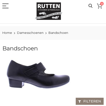
Ga
0
naar
de
inhoud
Home
Damesschoenen
Bandschoen
Bandschoen
FILTEREN