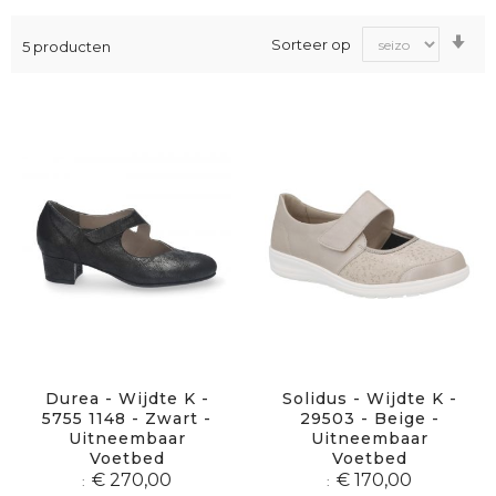
Va
Sorteer op
5
producten
laa
na
ho
sor
Durea - Wijdte K -
Solidus - Wijdte K -
5755 1148 - Zwart -
29503 - Beige -
Uitneembaar
Uitneembaar
Voetbed
Voetbed
€ 270,00
€ 170,00