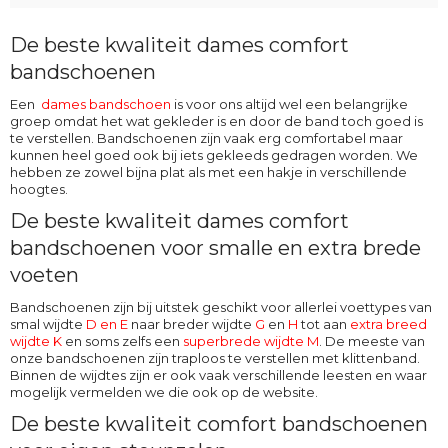
De beste kwaliteit dames comfort
bandschoenen
Een
dames
bandschoen
is voor ons altijd wel een belangrijke
groep omdat het wat gekleder is en door de band toch goed is
te verstellen. Bandschoenen zijn vaak erg comfortabel maar
kunnen heel goed ook bij iets gekleeds gedragen worden. We
hebben ze zowel bijna plat als met een hakje in verschillende
hoogtes.
De beste kwaliteit dames comfort
bandschoenen voor smalle en extra brede
voeten
Bandschoenen zijn bij uitstek geschikt voor allerlei voettypes van
smal wijdte
D en E
naar breder wijdte
G
en
H
tot aan
extra breed
wijdte K
en soms zelfs een
superbrede
wijdte M
. De meeste van
onze bandschoenen zijn traploos te verstellen met klittenband.
Binnen de wijdtes zijn er ook vaak verschillende leesten en waar
mogelijk vermelden we die ook op de website.
De beste kwaliteit comfort bandschoenen