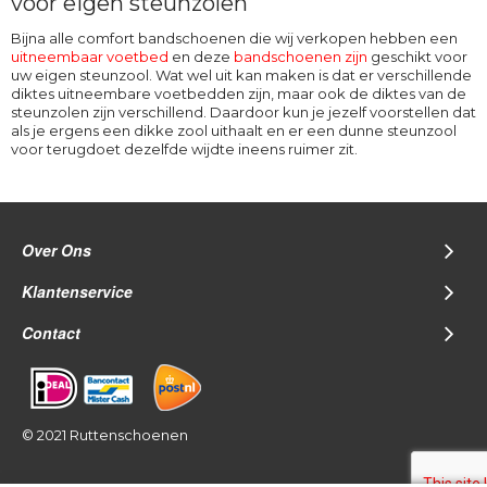
voor eigen steunzolen
Bijna alle comfort bandschoenen die wij verkopen hebben een
uitneembaar voetbed
en deze
bandschoenen zijn
geschikt voor
uw eigen steunzool
. Wat wel uit kan maken is dat er verschillende
diktes uitneembare voetbedden zijn, maar ook de diktes van de
steunzolen zijn verschillend. Daardoor kun je jezelf voorstellen dat
als je ergens een dikke zool uithaalt en er een dunne steunzool
voor terugdoet dezelfde wijdte ineens ruimer zit.
Over Ons
Klantenservice
Contact
© 2021 Ruttenschoenen