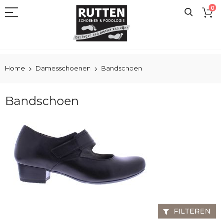
Ga
0
naar
de
inhoud
Home
Damesschoenen
Bandschoen
Bandschoen
FILTEREN