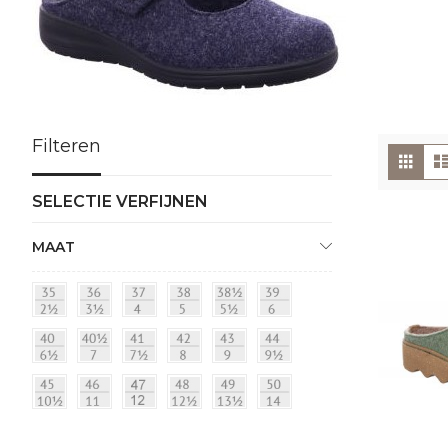
Filteren
To
Foto
tabe
als
SELECTIE VERFIJNEN
MAAT