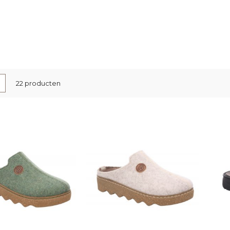
nen
-
Lijst
22
producten
l