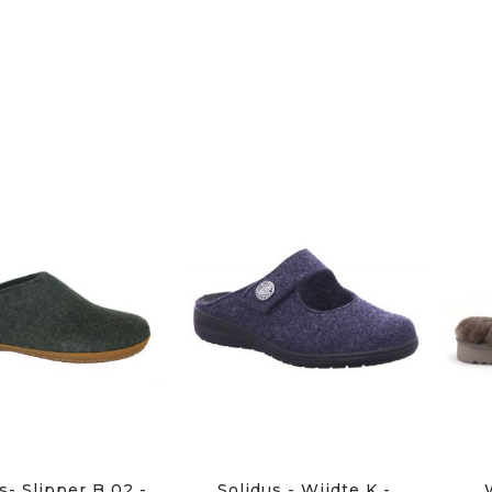
s- Slipper B 02 -
Solidus - Wijdte K -