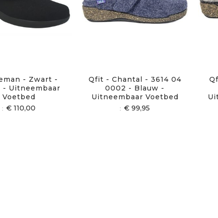
eman - Zwart -
Qfit - Chantal - 3614 04
Qf
 - Uitneembaar
0002 - Blauw -
Voetbed
Uitneembaar Voetbed
Ui
€ 110,00
€ 99,95