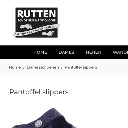
Ga
naar
de
inhoud
HOME
DAMES
HEREN
WAND
Home
Damesschoenen
Pantoffel slippers
Pantoffel slippers