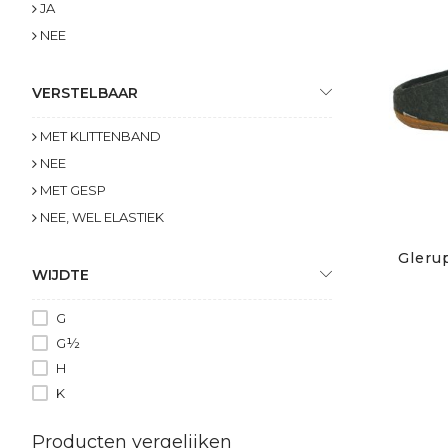
JA
NEE
VERSTELBAAR
MET KLITTENBAND
NEE
MET GESP
NEE, WEL ELASTIEK
Glerup
WIJDTE
G
G½
H
K
Producten vergelijken