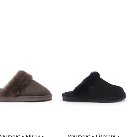
Warmbat - Flurry -
Warmbat - Lismore -