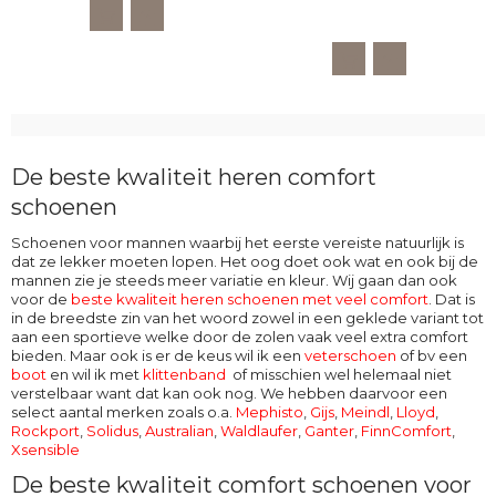
De beste kwaliteit heren comfort
schoenen
Schoenen voor mannen waarbij het eerste vereiste natuurlijk is
dat ze lekker moeten lopen. Het oog doet ook wat en ook bij de
mannen zie je steeds meer variatie en kleur. Wij gaan dan ook
voor de
beste kwaliteit heren schoenen met veel comfort
. Dat is
in de breedste zin van het woord zowel in een geklede variant tot
aan een sportieve welke door de zolen vaak veel extra comfort
bieden. Maar ook is er de keus wil ik een
veterschoen
of bv een
boot
en wil ik met
klittenband
of misschien wel helemaal niet
verstelbaar want dat kan ook nog. We hebben daarvoor een
select aantal merken zoals o.a.
Mephisto
,
Gijs
,
Meindl
,
Lloyd
,
Rockport
,
Solidus
,
Australian
,
Waldlaufer
,
Ganter
,
FinnComfort
,
Xsensible
De beste kwaliteit comfort schoenen voor