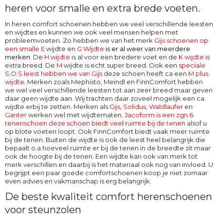
heren voor smalle en extra brede voeten.
In heren comfort schoenen hebben we veel verschillende leesten
en wijdtes en kunnen we ook veel mensen helpen met
probleemvoeten. Zo hebben we van het merk
Gijs schoenen op
een smalle E
wijdte en
G Wijdte
is er al weer van meerdere
merken
. De
H wijdte
is al voor een bredere voet en de
K wijdte
is
extra breed. De
M
wijdte
is echt super breed. Ook een
speciale
S.O.S leest hebben we van Gijs
deze schoen heeft ca een
M plus
wijdte
. Merken zoals Mephisto, Meindl en FinnComfort hebben
we wel veel verschillende leesten tot aan zeer breed maar geven
daar geen wijdte aan. Wij trachten daar zoveel mogelijk een ca
wijdte erbij te zetten. Merken als
Gijs
,
Solidus
,
Waldlaufer
en
Ganter
werken wel met wijdtematen.
Jacoform is een zgn 6
tenenschoen deze schoen biedt veel ruimte bij de tenen
alsof u
op blote voeten loopt. Ook
FinnComfort
biedt vaak meer ruimte
bij de tenen. Buiten de wijdte is ook de leest heel belangrijk die
bepaalt o.a hoeveel ruimte er bij de tenen in de breedte zit maar
ook de hoogte bij de tenen. Een wijdte kan ook van merk tot
merk verschillen en daarbij is het materiaal ook nog van invloed. U
begrijpt een paar goede comfortschoenen koop je niet zomaar
even advies en vakmanschap is erg belangrijk.
De beste kwaliteit comfort herenschoenen
voor steunzolen