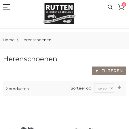
Ga
0
naar
de
inhoud
Home
Herenschoenen
Herenschoenen
FILTEREN
Va
Sorteer op
2
producten
laa
na
ho
sor