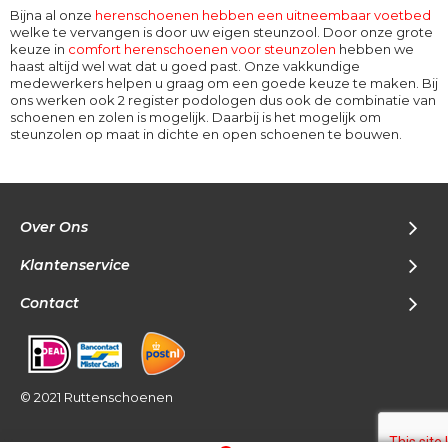
Bijna al onze
herenschoenen hebben een uitneembaar voetbed
welke te vervangen is door uw eigen steunzool. Door onze grote
keuze in
comfort herenschoenen voor steunzolen
hebben we
haast altijd wel wat dat u goed past. Onze vakkundige
medewerkers helpen u graag om een goede keuze te maken. Bij
ons werken ook 2 register podologen dus ook de combinatie van
schoenen en zolen is mogelijk. Daarbij is het mogelijk om
steunzolen op maat in dichte en open schoenen te bouwen.
Over Ons
Klantenservice
Contact
© 2021 Ruttenschoenen