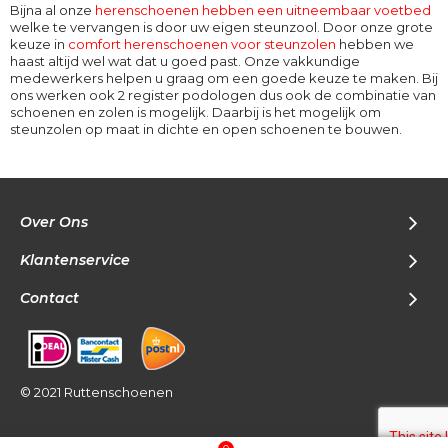
Bijna al onze
herenschoenen hebben een uitneembaar voetbed
welke te vervangen is door uw eigen steunzool. Door onze grote
keuze in
comfort herenschoenen voor steunzolen
hebben we
haast altijd wel wat dat u goed past. Onze vakkundige
medewerkers helpen u graag om een goede keuze te maken. Bij
ons werken ook 2 register podologen dus ook de combinatie van
schoenen en zolen is mogelijk. Daarbij is het mogelijk om
steunzolen op maat in dichte en open schoenen te bouwen.
Over Ons
Klantenservice
Contact
© 2021 Ruttenschoenen