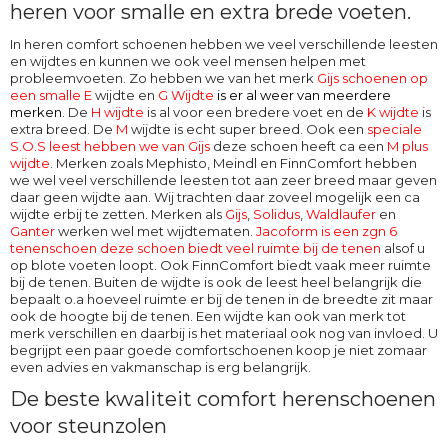
heren voor smalle en extra brede voeten.
In heren comfort schoenen hebben we veel verschillende leesten
en wijdtes en kunnen we ook veel mensen helpen met
probleemvoeten. Zo hebben we van het merk
Gijs schoenen op
een smalle E
wijdte en
G Wijdte
is er al weer van meerdere
merken
. De
H wijdte
is al voor een bredere voet en de
K wijdte
is
extra breed. De
M
wijdte
is echt super breed. Ook een
speciale
S.O.S leest hebben we van Gijs
deze schoen heeft ca een
M plus
wijdte
. Merken zoals Mephisto, Meindl en FinnComfort hebben
we wel veel verschillende leesten tot aan zeer breed maar geven
daar geen wijdte aan. Wij trachten daar zoveel mogelijk een ca
wijdte erbij te zetten. Merken als
Gijs
,
Solidus
,
Waldlaufer
en
Ganter
werken wel met wijdtematen.
Jacoform is een zgn 6
tenenschoen deze schoen biedt veel ruimte bij de tenen
alsof u
op blote voeten loopt. Ook
FinnComfort
biedt vaak meer ruimte
bij de tenen. Buiten de wijdte is ook de leest heel belangrijk die
bepaalt o.a hoeveel ruimte er bij de tenen in de breedte zit maar
ook de hoogte bij de tenen. Een wijdte kan ook van merk tot
merk verschillen en daarbij is het materiaal ook nog van invloed. U
begrijpt een paar goede comfortschoenen koop je niet zomaar
even advies en vakmanschap is erg belangrijk.
De beste kwaliteit comfort herenschoenen
voor steunzolen