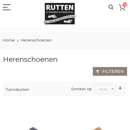
Ga
0
naar
de
inhoud
Home
Herenschoenen
Herenschoenen
FILTEREN
Va
Sorteer op
7
producten
laa
na
ho
sor