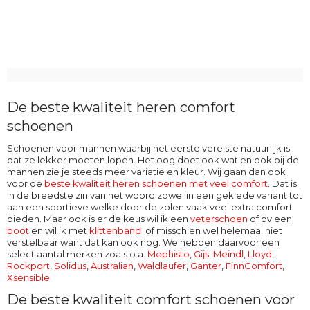
De beste kwaliteit heren comfort
schoenen
Schoenen voor mannen waarbij het eerste vereiste natuurlijk is
dat ze lekker moeten lopen. Het oog doet ook wat en ook bij de
mannen zie je steeds meer variatie en kleur. Wij gaan dan ook
voor de
beste kwaliteit heren schoenen met veel comfort
. Dat is
in de breedste zin van het woord zowel in een geklede variant tot
aan een sportieve welke door de zolen vaak veel extra comfort
bieden. Maar ook is er de keus wil ik een
veterschoen
of bv een
boot
en wil ik met
klittenband
of misschien wel helemaal niet
verstelbaar want dat kan ook nog. We hebben daarvoor een
select aantal merken zoals o.a.
Mephisto
,
Gijs
,
Meindl
,
Lloyd
,
Rockport
,
Solidus
,
Australian
,
Waldlaufer
,
Ganter
,
FinnComfort
,
Xsensible
De beste kwaliteit comfort schoenen voor