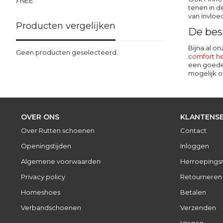
NEE
tenen in d
van invloe
Producten vergelijken
De bes
Bijna al o
Geen producten geselecteerd.
comfort h
een goede 
mogelijk o
OVER ONS
KLANTENSE
Over Rutten schoenen
Contact
Openingstijden
Inloggen
Algemene voorwaarden
Herroepings
Privacy policy
Retourneren
Homeshoes
Betalen
Verbandschoenen
Verzenden