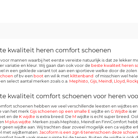
te kwaliteit heren comfort schoenen
oor mannen waarbij het eerste vereiste natuurlijk is dat ze lekker 
r variatie en kleur. Wij gaan dan ook voor de
beste kwaliteit heren 
l in een geklede variant tot aan een sportieve welke door de zolen v
schoen
of bv een
boot
en wil ik met
klittenband
of misschien wel hele
en select aantal merken zoals o.a.
Mephisto
,
Gijs
,
Meindl
,
Lloyd
,
Rock
te kwaliteit comfort schoenen voor heren voor
omfort schoenen hebben we veel verschillende leesten en wijdtes
 van het merk
Gijs schoenen op een smalle E
wijdte en
G Wijdte
is e
oet en de
K wijdte
is extra breed. De
M
wijdte
is echt super breed. O
een
M plus wijdte
. Merken zoals Mephisto, Meindl en FinnComfort hebb
 geen wijdte aan. Wij trachten daar zoveel mogelijk een ca wijdte erb
l met wijdtematen.
Jacoform is een zgn 6 tenenschoen deze schoen b
omfort
biedt vaak meer ruimte bij de tenen. Buiten de wijdte is ook de