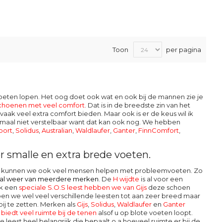
Toon
per pagina
moeten lopen. Het oog doet ook wat en ook bij de mannen zie je
schoenen met veel comfort
. Dat is in de breedste zin van het
aak veel extra comfort bieden. Maar ook is er de keus wil ik
maal niet verstelbaar want dat kan ook nog. We hebben
port
,
Solidus
,
Australian
,
Waldlaufer
,
Ganter
,
FinnComfort
,
 smalle en extra brede voeten.
 en kunnen we ook veel mensen helpen met probleemvoeten. Zo
r al weer van meerdere
merken
. De
H wijdte
is al voor een
ok een
speciale S.O.S leest hebben we van Gijs
deze schoen
en we wel veel verschillende leesten tot aan zeer breed maar
ij te zetten. Merken als
Gijs
,
Solidus
,
Waldlaufer
en
Ganter
iedt veel ruimte bij de tenen
alsof u op blote voeten loopt.
 leest heel belangrijk die bepaalt o.a hoeveel ruimte er bij de