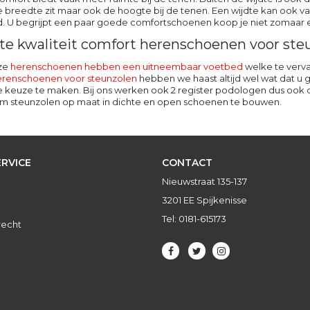
e breedte zit maar ook de hoogte bij de tenen. Een wijdte kan ook van
d. U begrijpt een paar goede comfortschoenen koop je niet zomaar e
te kwaliteit comfort herenschoenen voor ste
nze
herenschoenen hebben een uitneembaar voetbed
welke te verva
erenschoenen voor steunzolen
hebben we haast altijd wel wat dat 
keuze te maken. Bij ons werken ook 2 register podologen dus ook de
m steunzolen op maat in dichte en open schoenen te bouwen.
RVICE
CONTACT
Nieuwstraat 135-137
3201 EE Spijkenisse
Tel: 0181-615173
recht