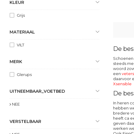
KLEUR
Grijs
MATERIAAL
VILT
De bes
Schoenen v
MERK
steeds mee
woord zowe
een
veter
Glerups
daarvoor e
Xsensible
UITNEEMBAAR_VOETBED
De bes
In heren c
NEE
hebben we
bredere v
heeft ca 
VERSTELBAAR
geven daar
werken we
Ook
FinnC