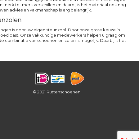
 merk tot merk verschillen en daarbij is het materiaal ook nog
ven advies en vakmanschap is erg belangrijk.
unzolen
ngen is door uw eigen steunzool. Door onze grote keuze in
u goed past. Onze vakkundige medewerkers helpen u graag om
 combinatie van schoenen en zolen is mogelijk. Daarbij is het
© 2021 Ruttenschoenen