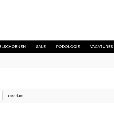
ELSCHOENEN
SALE
PODOLOGIE
VACATURES
nen
-
Lijst
1
product
l