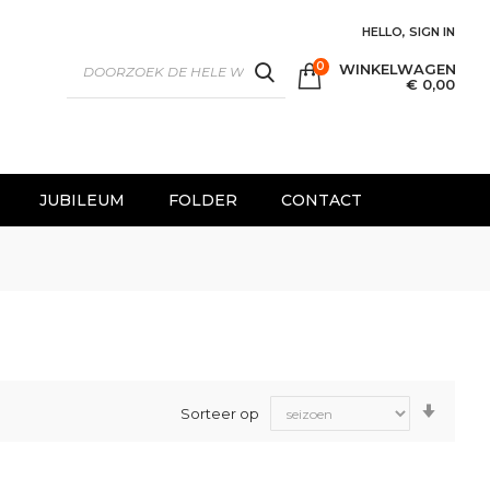
HELLO, SIGN IN
0
WINKELWAGEN
SEARCH
€ 0,00
JUBILEUM
FOLDER
CONTACT
Van
Sorteer op
laag
naar
hoog
sorter