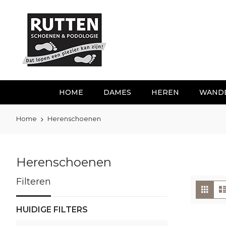
Ga
naar
de
inhoud
HOME
DAMES
HEREN
WAND
Home
Herenschoenen
Herenschoenen
Filteren
To
Foto
tabe
als
HUIDIGE FILTERS