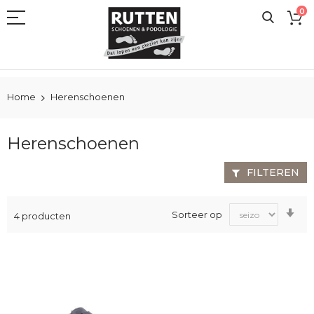
Ga
0
naar
de
inhoud
Home
Herenschoenen
Herenschoenen
FILTEREN
Va
Sorteer op
4
producten
laa
na
ho
sor