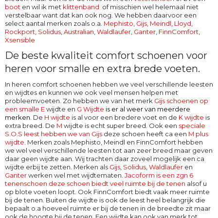
boot
en wil ik met
klittenband
of misschien wel helemaal niet
verstelbaar want dat kan ook nog. We hebben daarvoor een
select aantal merken zoals o.a.
Mephisto
,
Gijs
,
Meindl
,
Lloyd
,
Rockport
,
Solidus
,
Australian
,
Waldlaufer
,
Ganter
,
FinnComfort
,
Xsensible
De beste kwaliteit comfort schoenen voor
heren voor smalle en extra brede voeten.
In heren comfort schoenen hebben we veel verschillende leesten
en wijdtes en kunnen we ook veel mensen helpen met
probleemvoeten. Zo hebben we van het merk
Gijs schoenen op
een smalle E
wijdte en
G Wijdte
is er al weer van meerdere
merken
. De
H wijdte
is al voor een bredere voet en de
K wijdte
is
extra breed. De
M
wijdte
is echt super breed. Ook een
speciale
S.O.S leest hebben we van Gijs
deze schoen heeft ca een
M plus
wijdte
. Merken zoals Mephisto, Meindl en FinnComfort hebben
we wel veel verschillende leesten tot aan zeer breed maar geven
daar geen wijdte aan. Wij trachten daar zoveel mogelijk een ca
wijdte erbij te zetten. Merken als
Gijs
,
Solidus
,
Waldlaufer
en
Ganter
werken wel met wijdtematen.
Jacoform is een zgn 6
tenenschoen deze schoen biedt veel ruimte bij de tenen
alsof u
op blote voeten loopt. Ook
FinnComfort
biedt vaak meer ruimte
bij de tenen. Buiten de wijdte is ook de leest heel belangrijk die
bepaalt o.a hoeveel ruimte er bij de tenen in de breedte zit maar
ook de hoogte bij de tenen. Een wijdte kan ook van merk tot