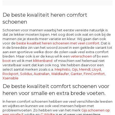
De beste kwaliteit heren comfort
schoenen
Schoenen voor mannen waarbij het eerste vereiste natuurlijk is
dat ze lekker moeten lopen. Het oog doet ook wat en ook bij de
mannen zie je steeds meer variatie en kleur. Wij gaan dan ook
voor de
beste kwaliteit heren schoenen met veel comfort
. Dat is
in de breedste zin van het woord zowel in een geklede variant tot
aan een sportieve welke door de zolen vaak veel extra comfort
bieden. Maar ook is er de keus wil ik een
veterschoen
of bv een
boot
en wil ik met
klittenband
of misschien wel helemaal niet
verstelbaar want dat kan ook nog. We hebben daarvoor een
select aantal merken zoals o.a.
Mephisto
,
Gijs
,
Meindl
,
Lloyd
,
Rockport
,
Solidus
,
Australian
,
Waldlaufer
,
Ganter
,
FinnComfort
,
Xsensible
De beste kwaliteit comfort schoenen voor
heren voor smalle en extra brede voeten.
In heren comfort schoenen hebben we veel verschillende leesten
en wijdtes en kunnen we ook veel mensen helpen met
probleemvoeten. Zo hebben we van het merk
Gijs schoenen op
een smalle E
wijdte en
G Wijdte
is er al weer van meerdere