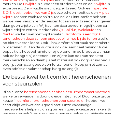
merken
. De
H wijdte
is al voor een bredere voet en de
K wijdte
is
extra breed. De
M
wijdte
is echt super breed. Ook een
speciale
S.O.S leest hebben we van Gijs
deze schoen heeft ca een
M plus
wijdte
. Merken zoals Mephisto, Meindl en FinnComfort hebben
we wel veel verschillende leesten tot aan zeer breed maar geven
daar geen wijdte aan. Wij trachten daar zoveel mogelijk een ca
wijdte erbij te zetten. Merken als
Gijs
,
Solidus
,
Waldlaufer
en
Ganter
werken wel met wijdtematen.
Jacoform is een zgn 6
tenenschoen deze schoen biedt veel ruimte bij de tenen
alsof u
op blote voeten loopt. Ook
FinnComfort
biedt vaak meer ruimte
bij de tenen. Buiten de wijdte is ook de leest heel belangrijk die
bepaalt o.a hoeveel ruimte er bij de tenen in de breedte zit maar
ook de hoogte bij de tenen. Een wijdte kan ook van merk tot
merk verschillen en daarbij is het materiaal ook nog van invloed. U
begrijpt een paar goede comfortschoenen koop je niet zomaar
even advies en vakmanschap is erg belangrijk.
De beste kwaliteit comfort herenschoenen
voor steunzolen
Bijna al onze
herenschoenen hebben een uitneembaar voetbed
welke te vervangen is door uw eigen steunzool. Door onze grote
keuze in
comfort herenschoenen voor steunzolen
hebben we
haast altijd wel wat dat u goed past. Onze vakkundige
medewerkers helpen u graag om een goede keuze te maken. Bij
ons werken ook 2 register podologen dus ook de combinatie van