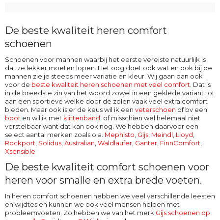
De beste kwaliteit heren comfort
schoenen
Schoenen voor mannen waarbij het eerste vereiste natuurlijk is
dat ze lekker moeten lopen. Het oog doet ook wat en ook bij de
mannen zie je steeds meer variatie en kleur. Wij gaan dan ook
voor de
beste kwaliteit heren schoenen met veel comfort
. Dat is
in de breedste zin van het woord zowel in een geklede variant tot
aan een sportieve welke door de zolen vaak veel extra comfort
bieden. Maar ook is er de keus wil ik een
veterschoen
of bv een
boot
en wil ik met
klittenband
of misschien wel helemaal niet
verstelbaar want dat kan ook nog. We hebben daarvoor een
select aantal merken zoals o.a.
Mephisto
,
Gijs
,
Meindl
,
Lloyd
,
Rockport
,
Solidus
,
Australian
,
Waldlaufer
,
Ganter
,
FinnComfort
,
Xsensible
De beste kwaliteit comfort schoenen voor
heren voor smalle en extra brede voeten.
In heren comfort schoenen hebben we veel verschillende leesten
en wijdtes en kunnen we ook veel mensen helpen met
probleemvoeten. Zo hebben we van het merk
Gijs schoenen op