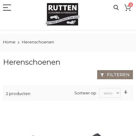
Ga
0
naar
de
inhoud
Home
Herenschoenen
Herenschoenen
FILTEREN
Va
Sorteer op
2
producten
laa
na
ho
sor