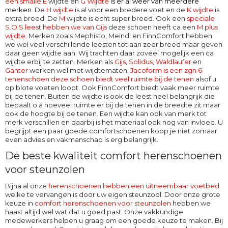
een smalle E
wijdte en
G Wijdte
is er al weer van meerdere
merken
. De
H wijdte
is al voor een bredere voet en de
K wijdte
is
extra breed. De
M
wijdte
is echt super breed. Ook een
speciale
S.O.S leest hebben we van Gijs
deze schoen heeft ca een
M plus
wijdte
. Merken zoals Mephisto, Meindl en FinnComfort hebben
we wel veel verschillende leesten tot aan zeer breed maar geven
daar geen wijdte aan. Wij trachten daar zoveel mogelijk een ca
wijdte erbij te zetten. Merken als
Gijs
,
Solidus
,
Waldlaufer
en
Ganter
werken wel met wijdtematen.
Jacoform is een zgn 6
tenenschoen deze schoen biedt veel ruimte bij de tenen
alsof u
op blote voeten loopt. Ook
FinnComfort
biedt vaak meer ruimte
bij de tenen. Buiten de wijdte is ook de leest heel belangrijk die
bepaalt o.a hoeveel ruimte er bij de tenen in de breedte zit maar
ook de hoogte bij de tenen. Een wijdte kan ook van merk tot
merk verschillen en daarbij is het materiaal ook nog van invloed. U
begrijpt een paar goede comfortschoenen koop je niet zomaar
even advies en vakmanschap is erg belangrijk.
De beste kwaliteit comfort herenschoenen
voor steunzolen
Bijna al onze
herenschoenen hebben een uitneembaar voetbed
welke te vervangen is door uw eigen steunzool. Door onze grote
keuze in
comfort herenschoenen voor steunzolen
hebben we
haast altijd wel wat dat u goed past. Onze vakkundige
medewerkers helpen u graag om een goede keuze te maken. Bij