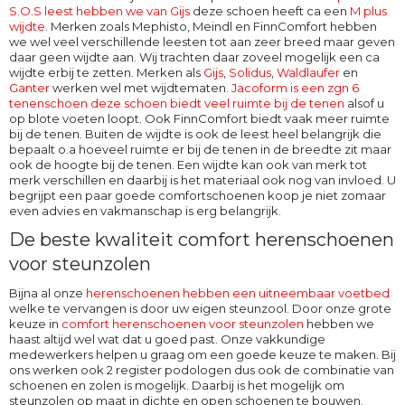
S.O.S leest hebben we van Gijs
deze schoen heeft ca een
M plus
wijdte
. Merken zoals Mephisto, Meindl en FinnComfort hebben
we wel veel verschillende leesten tot aan zeer breed maar geven
daar geen wijdte aan. Wij trachten daar zoveel mogelijk een ca
wijdte erbij te zetten. Merken als
Gijs
,
Solidus
,
Waldlaufer
en
Ganter
werken wel met wijdtematen.
Jacoform is een zgn 6
tenenschoen deze schoen biedt veel ruimte bij de tenen
alsof u
op blote voeten loopt. Ook
FinnComfort
biedt vaak meer ruimte
bij de tenen. Buiten de wijdte is ook de leest heel belangrijk die
bepaalt o.a hoeveel ruimte er bij de tenen in de breedte zit maar
ook de hoogte bij de tenen. Een wijdte kan ook van merk tot
merk verschillen en daarbij is het materiaal ook nog van invloed. U
begrijpt een paar goede comfortschoenen koop je niet zomaar
even advies en vakmanschap is erg belangrijk.
De beste kwaliteit comfort herenschoenen
voor steunzolen
Bijna al onze
herenschoenen hebben een uitneembaar voetbed
welke te vervangen is door uw eigen steunzool. Door onze grote
keuze in
comfort herenschoenen voor steunzolen
hebben we
haast altijd wel wat dat u goed past. Onze vakkundige
medewerkers helpen u graag om een goede keuze te maken. Bij
ons werken ook 2 register podologen dus ook de combinatie van
schoenen en zolen is mogelijk. Daarbij is het mogelijk om
steunzolen op maat in dichte en open schoenen te bouwen.