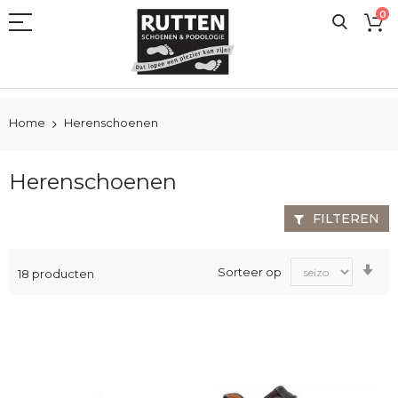
Ga
0
naar
de
inhoud
Home
Herenschoenen
Herenschoenen
FILTEREN
Va
Sorteer op
18
producten
laa
na
ho
sor