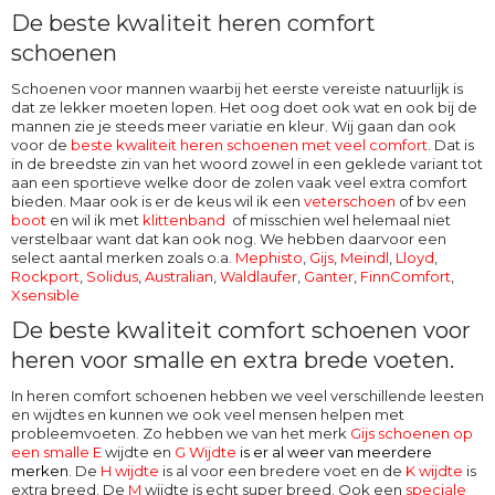
De beste kwaliteit heren comfort
schoenen
Schoenen voor mannen waarbij het eerste vereiste natuurlijk is
dat ze lekker moeten lopen. Het oog doet ook wat en ook bij de
mannen zie je steeds meer variatie en kleur. Wij gaan dan ook
voor de
beste kwaliteit heren schoenen met veel comfort
. Dat is
in de breedste zin van het woord zowel in een geklede variant tot
aan een sportieve welke door de zolen vaak veel extra comfort
bieden. Maar ook is er de keus wil ik een
veterschoen
of bv een
boot
en wil ik met
klittenband
of misschien wel helemaal niet
verstelbaar want dat kan ook nog. We hebben daarvoor een
select aantal merken zoals o.a.
Mephisto
,
Gijs
,
Meindl
,
Lloyd
,
Rockport
,
Solidus
,
Australian
,
Waldlaufer
,
Ganter
,
FinnComfort
,
Xsensible
De beste kwaliteit comfort schoenen voor
heren voor smalle en extra brede voeten.
In heren comfort schoenen hebben we veel verschillende leesten
en wijdtes en kunnen we ook veel mensen helpen met
probleemvoeten. Zo hebben we van het merk
Gijs schoenen op
een smalle E
wijdte en
G Wijdte
is er al weer van meerdere
merken
. De
H wijdte
is al voor een bredere voet en de
K wijdte
is
extra breed. De
M
wijdte
is echt super breed. Ook een
speciale