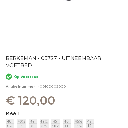
Ga
BERKEMAN - 05727 - UITNEEMBAAR
naar
VOETBED
het
begin
van
Op Voorraad
de
afbeeldingen-
Artikelnummer
400100002000
gallerij
€ 120,00
MAAT