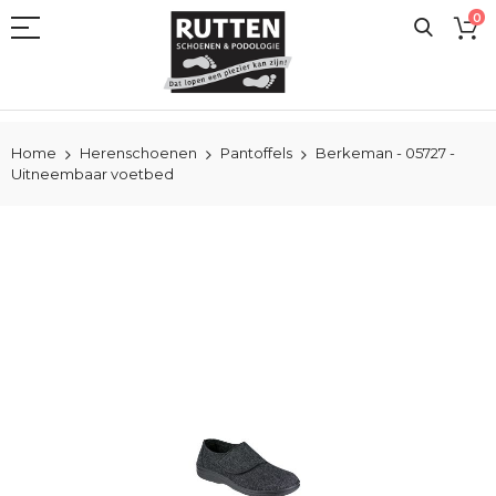
Ga
0
naar
de
inhoud
Home
Herenschoenen
Pantoffels
Berkeman - 05727 -
Uitneembaar voetbed
Ga
naar
het
einde
van
de
afbeeldingen-
gallerij