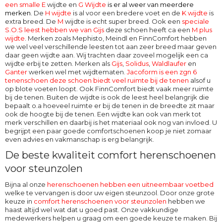
een smalle E
wijdte en
G Wijdte
is er al weer van meerdere
merken
. De
H wijdte
is al voor een bredere voet en de
K wijdte
is
extra breed. De
M
wijdte
is echt super breed. Ook een
speciale
S.O.S leest hebben we van Gijs
deze schoen heeft ca een
M plus
wijdte
. Merken zoals Mephisto, Meindl en FinnComfort hebben
we wel veel verschillende leesten tot aan zeer breed maar geven
daar geen wijdte aan. Wij trachten daar zoveel mogelijk een ca
wijdte erbij te zetten. Merken als
Gijs
,
Solidus
,
Waldlaufer
en
Ganter
werken wel met wijdtematen.
Jacoform is een zgn 6
tenenschoen deze schoen biedt veel ruimte bij de tenen
alsof u
op blote voeten loopt. Ook
FinnComfort
biedt vaak meer ruimte
bij de tenen. Buiten de wijdte is ook de leest heel belangrijk die
bepaalt o.a hoeveel ruimte er bij de tenen in de breedte zit maar
ook de hoogte bij de tenen. Een wijdte kan ook van merk tot
merk verschillen en daarbij is het materiaal ook nog van invloed. U
begrijpt een paar goede comfortschoenen koop je niet zomaar
even advies en vakmanschap is erg belangrijk.
De beste kwaliteit comfort herenschoenen
voor steunzolen
Bijna al onze
herenschoenen hebben een uitneembaar voetbed
welke te vervangen is door uw eigen steunzool. Door onze grote
keuze in
comfort herenschoenen voor steunzolen
hebben we
haast altijd wel wat dat u goed past. Onze vakkundige
medewerkers helpen u graag om een goede keuze te maken. Bij