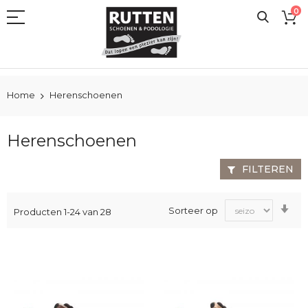
Ga
0
naar
de
inhoud
Home
Herenschoenen
Herenschoenen
FILTEREN
Va
Sorteer op
Producten
1
-
24
van
28
laa
na
ho
sor