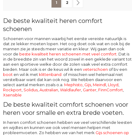
U lees momenteel pagina
Pagina
Pagina
Volgende
1
2
De beste kwaliteit heren comfort
schoenen
Schoenen voor mannen waarbij het eerste vereiste natuurlijk is
dat ze lekker moeten lopen. Het oog doet ook wat en ook bij de
mannen zie je steeds meer variatie en kleur. Wij gaan dan ook
voor de
beste kwaliteit heren schoenen met veel comfort
. Dat is
in de breedste zin van het woord zowel in een geklede variant tot
aan een sportieve welke door de zolen vaak veel extra comfort
bieden. Maar ook is er de keus wil ik een
veterschoen
of bv een
boot
en wil ik met
klittenband
of misschien wel helemaal niet
verstelbaar want dat kan ook nog. We hebben daarvoor een
select aantal merken zoals o.a.
Mephisto
,
Gijs
,
Meindl
,
Lloyd
,
Rockport
,
Solidus
,
Australian
,
Waldlaufer
,
Ganter
,
FinnComfort
,
Xsensible
De beste kwaliteit comfort schoenen voor
heren voor smalle en extra brede voeten.
In heren comfort schoenen hebben we veel verschillende leesten
en wijdtes en kunnen we ook veel mensen helpen met
probleemvoeten. Zo hebben we van het merk
Gijs schoenen op