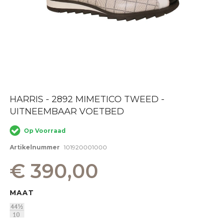
Ga
HARRIS - 2892 MIMETICO TWEED -
naar
UITNEEMBAAR VOETBED
het
begin
van
Op Voorraad
de
afbeeldingen-
Artikelnummer
101920001000
gallerij
€ 390,00
MAAT