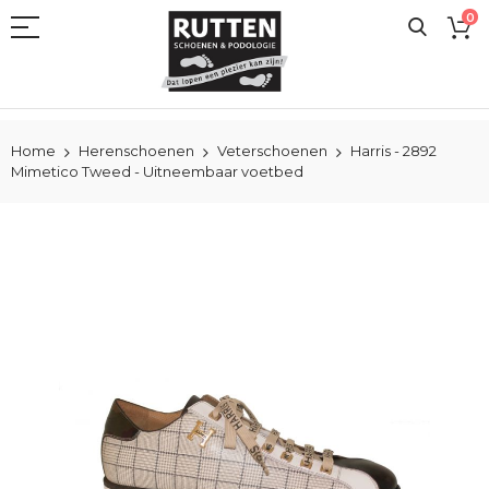
Ga
0
naar
de
inhoud
Home
Herenschoenen
Veterschoenen
Harris - 2892
Mimetico Tweed - Uitneembaar voetbed
Ga
naar
het
einde
van
de
afbeeldingen-
gallerij