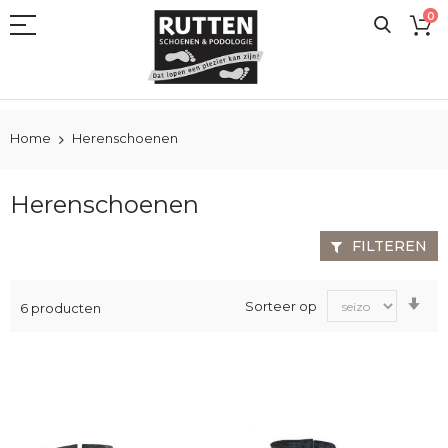
Ga
0
naar
de
inhoud
Home
Herenschoenen
Herenschoenen
FILTEREN
Va
Sorteer op
6
producten
laa
na
ho
sor