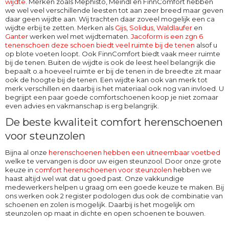
wijdte
. Merken zoals Mephisto, Meindl en FinnComfort hebben
we wel veel verschillende leesten tot aan zeer breed maar geven
daar geen wijdte aan. Wij trachten daar zoveel mogelijk een ca
wijdte erbij te zetten. Merken als
Gijs
,
Solidus
,
Waldlaufer
en
Ganter
werken wel met wijdtematen.
Jacoform is een zgn 6
tenenschoen deze schoen biedt veel ruimte bij de tenen
alsof u
op blote voeten loopt. Ook
FinnComfort
biedt vaak meer ruimte
bij de tenen. Buiten de wijdte is ook de leest heel belangrijk die
bepaalt o.a hoeveel ruimte er bij de tenen in de breedte zit maar
ook de hoogte bij de tenen. Een wijdte kan ook van merk tot
merk verschillen en daarbij is het materiaal ook nog van invloed. U
begrijpt een paar goede comfortschoenen koop je niet zomaar
even advies en vakmanschap is erg belangrijk.
De beste kwaliteit comfort herenschoenen
voor steunzolen
Bijna al onze
herenschoenen hebben een uitneembaar voetbed
welke te vervangen is door uw eigen steunzool. Door onze grote
keuze in
comfort herenschoenen voor steunzolen
hebben we
haast altijd wel wat dat u goed past. Onze vakkundige
medewerkers helpen u graag om een goede keuze te maken. Bij
ons werken ook 2 register podologen dus ook de combinatie van
schoenen en zolen is mogelijk. Daarbij is het mogelijk om
steunzolen op maat in dichte en open schoenen te bouwen.