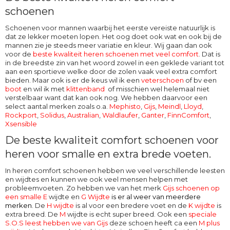
schoenen
Schoenen voor mannen waarbij het eerste vereiste natuurlijk is
dat ze lekker moeten lopen. Het oog doet ook wat en ook bij de
mannen zie je steeds meer variatie en kleur. Wij gaan dan ook
voor de
beste kwaliteit heren schoenen met veel comfort
. Dat is
in de breedste zin van het woord zowel in een geklede variant tot
aan een sportieve welke door de zolen vaak veel extra comfort
bieden. Maar ook is er de keus wil ik een
veterschoen
of bv een
boot
en wil ik met
klittenband
of misschien wel helemaal niet
verstelbaar want dat kan ook nog. We hebben daarvoor een
select aantal merken zoals o.a.
Mephisto
,
Gijs
,
Meindl
,
Lloyd
,
Rockport
,
Solidus
,
Australian
,
Waldlaufer
,
Ganter
,
FinnComfort
,
Xsensible
De beste kwaliteit comfort schoenen voor
heren voor smalle en extra brede voeten.
In heren comfort schoenen hebben we veel verschillende leesten
en wijdtes en kunnen we ook veel mensen helpen met
probleemvoeten. Zo hebben we van het merk
Gijs schoenen op
een smalle E
wijdte en
G Wijdte
is er al weer van meerdere
merken
. De
H wijdte
is al voor een bredere voet en de
K wijdte
is
extra breed. De
M
wijdte
is echt super breed. Ook een
speciale
S.O.S leest hebben we van Gijs
deze schoen heeft ca een
M plus