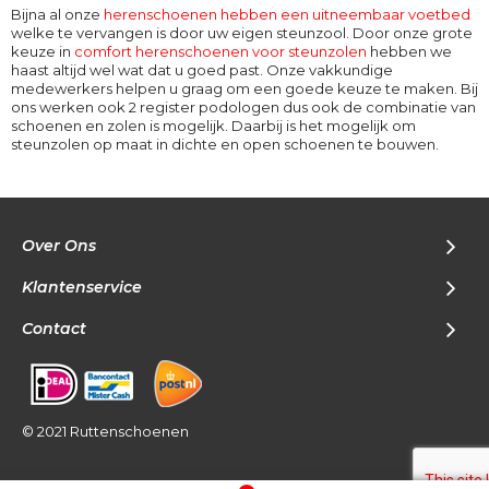
Bijna al onze
herenschoenen hebben een uitneembaar voetbed
welke te vervangen is door uw eigen steunzool. Door onze grote
keuze in
comfort herenschoenen voor steunzolen
hebben we
haast altijd wel wat dat u goed past. Onze vakkundige
medewerkers helpen u graag om een goede keuze te maken. Bij
ons werken ook 2 register podologen dus ook de combinatie van
schoenen en zolen is mogelijk. Daarbij is het mogelijk om
steunzolen op maat in dichte en open schoenen te bouwen.
Over Ons
Klantenservice
Contact
© 2021 Ruttenschoenen