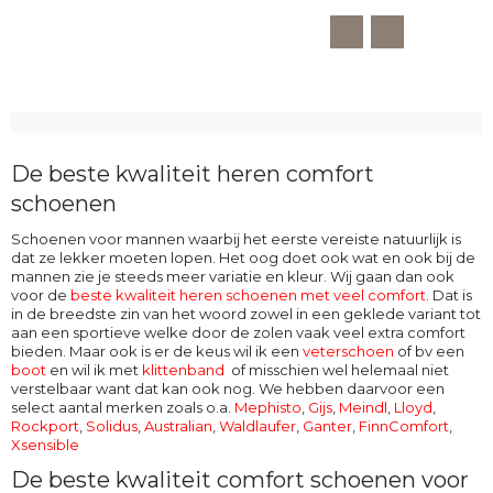
De beste kwaliteit heren comfort
schoenen
Schoenen voor mannen waarbij het eerste vereiste natuurlijk is
dat ze lekker moeten lopen. Het oog doet ook wat en ook bij de
mannen zie je steeds meer variatie en kleur. Wij gaan dan ook
voor de
beste kwaliteit heren schoenen met veel comfort
. Dat is
in de breedste zin van het woord zowel in een geklede variant tot
aan een sportieve welke door de zolen vaak veel extra comfort
bieden. Maar ook is er de keus wil ik een
veterschoen
of bv een
boot
en wil ik met
klittenband
of misschien wel helemaal niet
verstelbaar want dat kan ook nog. We hebben daarvoor een
select aantal merken zoals o.a.
Mephisto
,
Gijs
,
Meindl
,
Lloyd
,
Rockport
,
Solidus
,
Australian
,
Waldlaufer
,
Ganter
,
FinnComfort
,
Xsensible
De beste kwaliteit comfort schoenen voor