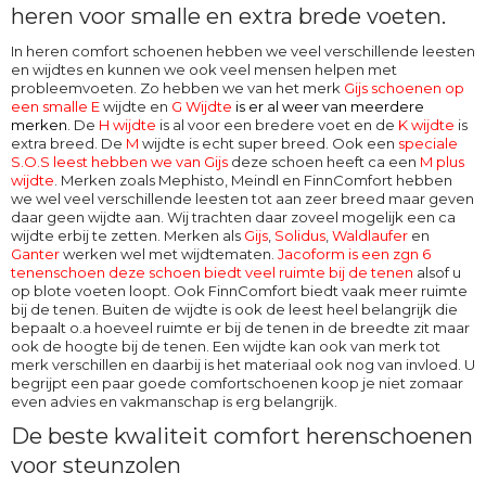
heren voor smalle en extra brede voeten.
In heren comfort schoenen hebben we veel verschillende leesten
en wijdtes en kunnen we ook veel mensen helpen met
probleemvoeten. Zo hebben we van het merk
Gijs schoenen op
een smalle E
wijdte en
G Wijdte
is er al weer van meerdere
merken
. De
H wijdte
is al voor een bredere voet en de
K wijdte
is
extra breed. De
M
wijdte
is echt super breed. Ook een
speciale
S.O.S leest hebben we van Gijs
deze schoen heeft ca een
M plus
wijdte
. Merken zoals Mephisto, Meindl en FinnComfort hebben
we wel veel verschillende leesten tot aan zeer breed maar geven
daar geen wijdte aan. Wij trachten daar zoveel mogelijk een ca
wijdte erbij te zetten. Merken als
Gijs
,
Solidus
,
Waldlaufer
en
Ganter
werken wel met wijdtematen.
Jacoform is een zgn 6
tenenschoen deze schoen biedt veel ruimte bij de tenen
alsof u
op blote voeten loopt. Ook
FinnComfort
biedt vaak meer ruimte
bij de tenen. Buiten de wijdte is ook de leest heel belangrijk die
bepaalt o.a hoeveel ruimte er bij de tenen in de breedte zit maar
ook de hoogte bij de tenen. Een wijdte kan ook van merk tot
merk verschillen en daarbij is het materiaal ook nog van invloed. U
begrijpt een paar goede comfortschoenen koop je niet zomaar
even advies en vakmanschap is erg belangrijk.
De beste kwaliteit comfort herenschoenen
voor steunzolen