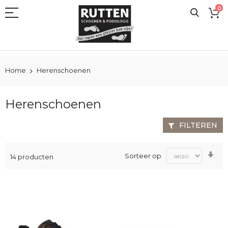
Ga
0
naar
de
inhoud
Home
Herenschoenen
Herenschoenen
FILTEREN
Va
Sorteer op
14
producten
laa
na
ho
sor