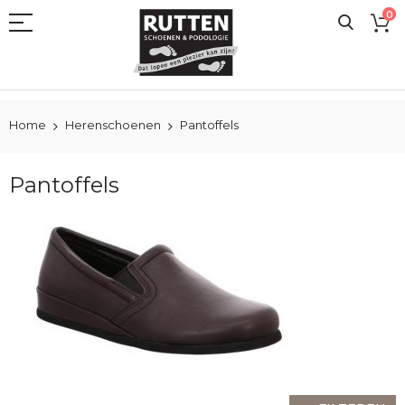
Ga
0
naar
de
inhoud
Home
Herenschoenen
Pantoffels
Pantoffels