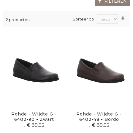
FILTEREN
Va
Sorteer op
2
producten
laa
na
ho
sor
Rohde - Wijdte G -
Rohde - Wijdte G -
6402-90 - Zwart
6402-48 - Bordo
€ 89,95
€ 89,95