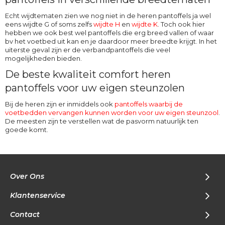
Echt wijdtematen zien we nog niet in de heren pantoffels ja wel
eens wijdte G of soms zelfs
wijdte H
en
wijdte K
. Toch ook hier
hebben we ook best wel pantoffels die erg breed vallen of waar
bv het voetbed uit kan en je daardoor meer breedte krijgt. In het
uiterste geval zijn er de verbandpantoffels die veel
mogelijkheden bieden.
De beste kwaliteit comfort heren
pantoffels voor uw eigen steunzolen
Bij de heren zijn er inmiddels ook
pantoffels waarbij de
voetbedden vervangen kunnen worden voor uw eigen steunzool
.
De meesten zijn te verstellen wat de pasvorm natuurlijk ten
goede komt.
Over Ons
Klantenservice
Contact