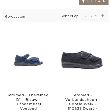
FILTEREN
Va
Sorteer op
6
producten
laa
na
ho
sor
Promed - Theramed
Promed -
D1 - Blauw -
Verbandschoen -
Uitneembaar
Gentle Walk -
Voetbed
510331 Zwart -