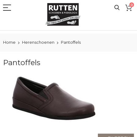
Ga
0
naar
de
inhoud
Home
Herenschoenen
Pantoffels
Pantoffels