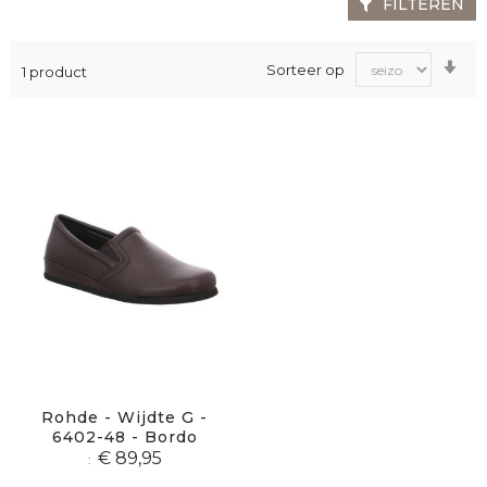
FILTEREN
Va
Sorteer op
1
product
laa
na
ho
sor
Rohde - Wijdte G -
6402-48 - Bordo
€ 89,95