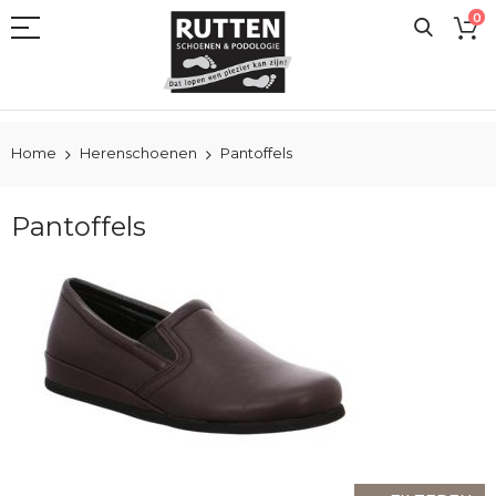
Ga
0
naar
de
inhoud
Home
Herenschoenen
Pantoffels
Pantoffels