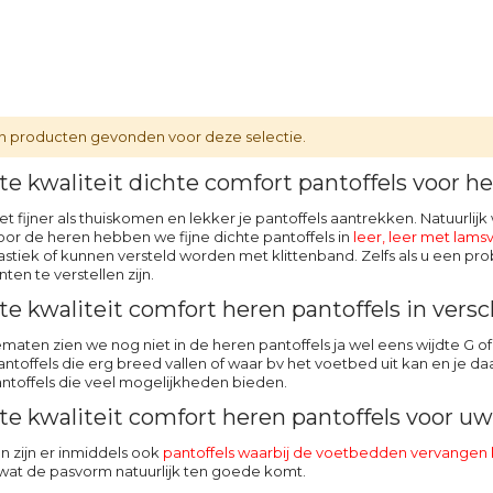
 producten gevonden voor deze selectie.
e kwaliteit dichte comfort pantoffels voor h
iet fijner als thuiskomen en lekker je pantoffels aantrekken. Natuurli
or de heren hebben we fijne dichte pantoffels in
leer,
leer met lams
stiek of kunnen versteld worden met klittenband. Zelfs als u een p
nten te verstellen zijn.
te kwaliteit comfort heren pantoffels in ver
ematen zien we nog niet in de heren pantoffels ja wel eens wijdte G of
ntoffels die erg breed vallen of waar bv het voetbed uit kan en je daa
toffels die veel mogelijkheden bieden.
te kwaliteit comfort heren pantoffels voor u
en zijn er inmiddels ook
pantoffels waarbij de voetbedden vervangen
 wat de pasvorm natuurlijk ten goede komt.