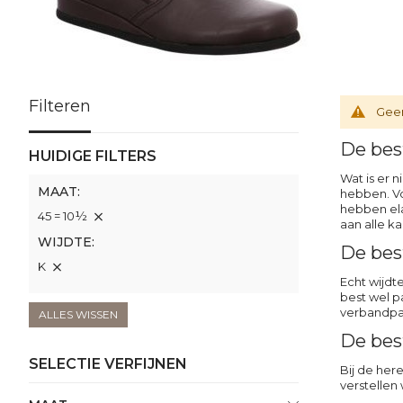
Filteren
Geen
De best
HUIDIGE FILTERS
Wat is er n
MAAT
hebben. Vo
hebben ela
45 = 10½
aan alle ka
WIJDTE
De bes
K
Echt wijdt
best wel pa
verbandpan
ALLES WISSEN
De bes
SELECTIE VERFIJNEN
Bij de her
verstellen