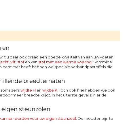
eren
jk wilt u daar ook graag een goede kwaliteit van aan uw voeten
vacht
,
vilt
,
stof
en van
stof met een warme voering
. Sommige
robleemvoet heeft hebben we speciale verbandpantoffels die
schillende breedtematen
 soms zelfs
wijdte H
en
wijdte K
. Toch ook hier hebben we ook
rdoor meer breedte krijgt. In het uiterste geval zijn er de
w eigen steunzolen
 kunnen worden voor uw eigen steunzool
. De meesten zijn te