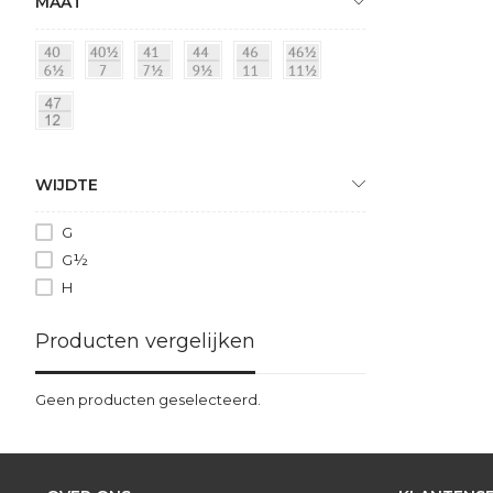
MAAT
WIJDTE
G
G½
H
Producten vergelijken
Geen producten geselecteerd.