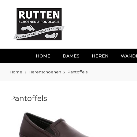
Ga
naar
de
inhoud
HOME
DAMES
HEREN
WAND
Home
Herenschoenen
Pantoffels
Pantoffels