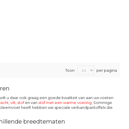
Toon
per pagina
eren
jk wilt u daar ook graag een goede kwaliteit van aan uw voeten
vacht
,
vilt
,
stof
en van
stof met een warme voering
. Sommige
robleemvoet heeft hebben we speciale verbandpantoffels die
schillende breedtematen