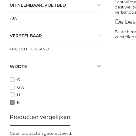
Echt wijdt
UITNEEMBAAR_VOETBED
best wel pa
verbandpan
JA
De bes
Bij de her
VERSTELBAAR
verstellen
MET KLITTENBAND
WIJDTE
G
G½
H
K
Producten vergelijken
Geen producten geselecteerd.