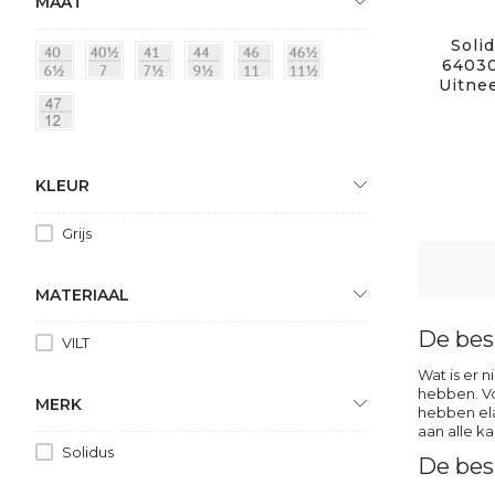
MAAT
Solid
64030
Uitne
KLEUR
Grijs
MATERIAAL
De best
VILT
Wat is er n
hebben. Vo
MERK
hebben ela
aan alle ka
Solidus
De bes