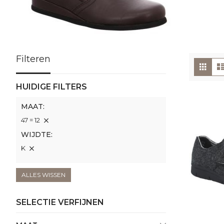
Filteren
To
Foto
tabe
als
HUIDIGE FILTERS
MAAT
47 = 12
WIJDTE
K
ALLES WISSEN
SELECTIE VERFIJNEN