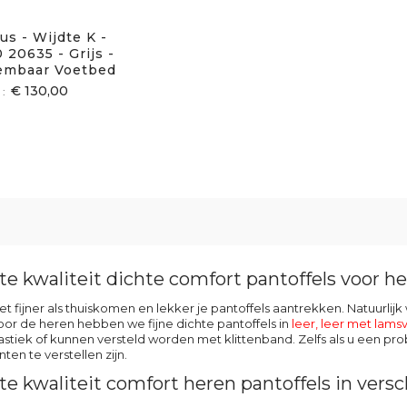
us - Wijdte K -
 20635 - Grijs -
embaar Voetbed
€ 130,00
e kwaliteit dichte comfort pantoffels voor h
iet fijner als thuiskomen en lekker je pantoffels aantrekken. Natuurli
or de heren hebben we fijne dichte pantoffels in
leer,
leer met lams
stiek of kunnen versteld worden met klittenband. Zelfs als u een p
nten te verstellen zijn.
te kwaliteit comfort heren pantoffels in ver