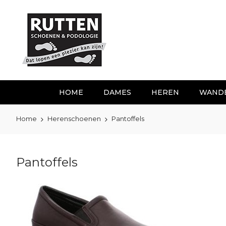
Ga
naar
de
inhoud
HOME
DAMES
HEREN
WAND
Home
Herenschoenen
Pantoffels
Pantoffels